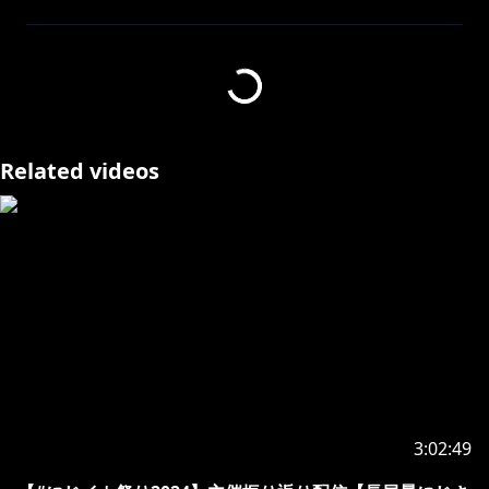
※未成年者の視聴者の方々は、下記リンク先の注意事項
https://www.anycolor.co.jp/notice-for-minors
#アンジュカトリーナ #にじさんじ #vtuber #切り抜き
#雑談
Related videos
3:02:49