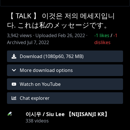
【 TALK 】 이것은 저의 메세지입니
다. これは私のメッセージです。
3,942
views ·
Uploaded
Feb 26, 2022
·
-1
likes
/
-1
Archived
Jul 7, 2022
dislikes
Download (
1080
p
60
,
762 MB
)
More download options
Watch on YouTube
Chat explorer
이시우 / Siu Lee 【NIJISANJI KR】
338
videos