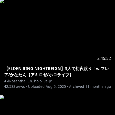
https://cover.lnk.to/Yourdestinysituation
・－・－・－・－・－・－・－・－・－・－・－・－・
－・－・－・－・－・
▹▸How About Aki Rosenthal
アキロゼとは… アローナ！（挨拶）
ホロライブ所属Vtuber（1期生）
異世界からやってきた癒し系ハーフエルフJK
歌と踊りが大好き、お酒も大好き
見てくれるみんなにとって生活の彩りをお届けできるよ
2:45:52
う活動中
【ELDEN RING NIGHTREIGN】3人で初夜渡り！w.フレ
https://www.youtube.com/channel/UCFTLzh12_nrtz
ア/かなたん【アキロゼ/ホロライブ】
qBPsTCqenA/join
AkiRosenthal Ch. hololive-JP
42,583
・－・－・－・－・－・－・－・－・－・－・－・－・
views ·
Uploaded
Aug 5, 2025
·
Archived
11 months ago
－・－・－・－・－・
https://twitter.com/akirosenthal