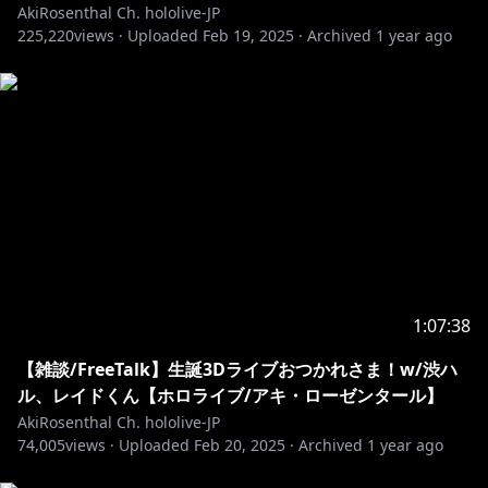
AkiRosenthal Ch. hololive-JP
イベントや日常に絶対欲しい！
225,220
views ·
Uploaded
Feb 19, 2025
·
Archived
1 year ago
🍎ロゼ隊訓練Tシャツ🍎
▻
https://booth.pm/ja/items/1046875
🍎ロゼ隊マナチャージTシャツ🍎
▻
https://booth.pm/ja/items/1397108
🍎You can also purchase from overseas here!🍎
▻
https://shop.geekjack.net/collections/aki-
rosenthal
・－・－・－・－・－・－・－・－・－・－・－・－・
－・－・－・－・－・
🎧アキロゼ オリジナル楽曲絶賛配信中🎧
1:07:38
https://akirosenthal.streamlink.to/SHALLYS
【雑談/FreeTalk】生誕3Dライブおつかれさま！w/渋ハ
ル、レイドくん【ホロライブ/アキ・ローゼンタール】
https://akirose.streamlink.to/HeroineAudition
AkiRosenthal Ch. hololive-JP
74,005
views ·
Uploaded
Feb 20, 2025
·
Archived
1 year ago
https://cover.lnk.to/ROSEoftheLAMP