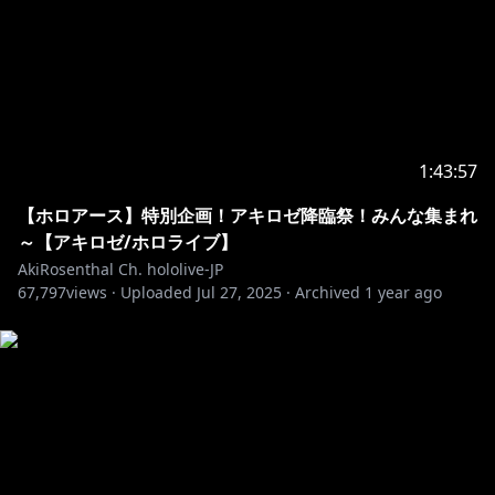
二次創作、切り抜き動画大歓迎♪
https://hololivepro.com/terms/
FanTag// #ロゼ隊 #Rosetai
FanArt // #アロ絵 #akimage
切り抜きタグ // #切り抜きロゼ #akiclip
1:43:57
【ホロアース】特別企画！アキロゼ降臨祭！みんな集まれ
非公式アキロゼファンサイト（本人公認）＊情報めっち
～【アキロゼ/ホロライブ】
AkiRosenthal Ch. hololive-JP
https://akilove.net/
67,797
views ·
Uploaded
Jul 27, 2025
·
Archived
1 year ago
・－・－・－・－・－・－・－・－・－・－・－・－・
－・－・－・－・－・
🍎ファンレターの受け取りができるよ🍎
〒173-0003
東京都板橋区加賀1丁目6番1号
ネットデポ新板橋
カバー株式会社 ホロライブ プレゼント係分
アキ・ローゼンタール宛