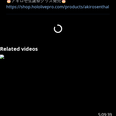
https://shop.hololivepro.com/products/akirosenthal
_bd2025
https://cover.lnk.to/5bvecc
配信タグ #アキびゅーわーるど
Related videos
☆バーガー店員仲間☆
@aleluCH @mikamikon
本ゲームは No Ceiling Games に確認の上配信・収益化
https://store.steampowered.com/app/2916430/Fast_
Food_Simulator/
・－・－・－・－・－・－・－・－・－・－・－・－・
－・－・－・－・－・
✨最新グッズ＆ボイス情報✨
https://store.line.me/stickershop/product/29057250
5:09:39