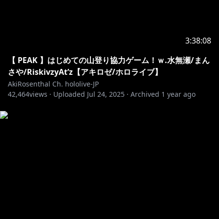
・－・－・－・－・－・－・－・－・－・－・－・－・
－・－・－・－・－・
3:38:08
https://www.youtube.com/channel/UCJFZiqLMntJufD
CHc6bQixg
【 PEAK 】はじめての山登り協力ゲーム！ｗ.水無瀬/まん
さや/RiskivzyAt’z【アキロゼ/ホロライブ】
https://hololive.hololivepro.com/
AkiRosenthal Ch. hololive-JP
42,464
views ·
Uploaded
Jul 24, 2025
·
Archived
1 year ago
https://www.hololive.tv/contact
https://hololivepro.com/question
・－・－・－・－・－・－・－・－・－・－・－・－・
－・－・－・－・－・
※ホロライブプロダクションから未成年の視聴者の方々
へのお願い
https://www.hololive.tv/request-to-minors