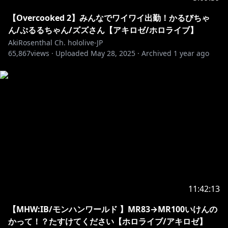
/ja
【Overcooked 2】みんなでワイワイ出勤！かるびちゃ
ん/ぷるるちゃん/ズズさん【アキロゼ/ホロライブ】
https://x.gd/CpNjp
AkiRosenthal Ch. hololive-JP
65,867
views ·
Uploaded
May 28, 2025
·
Archived
1 year ago
🍎公式ショップ以外で取り扱い中のオススメグッズ🍎
アキロゼねんどろいど 各種販売サイトにて発売中
・－・－・－・－・－・－・－・－・－・－・－・－・
－・－・－・－・－・
🍎アキロゼ自作ボイス&グッズはコチラをチェック！
https://shop.hololivepro.com/pages/search-results-
page?q=Aki%20Rosenthal
🍎最近知ってくれた人におすすめボイス＆グッズ🍎
ASMR/ボイスドラマ/システムボイス発売！
11:42:13
▻
https://booth.pm/ja/items/907571
【MHW:IB/モンハンワールド 】MR83→MR100いけんの
▻
https://booth.pm/ja/items/1836440
かって！？たすけてください【ホロライブ/アキロゼ】