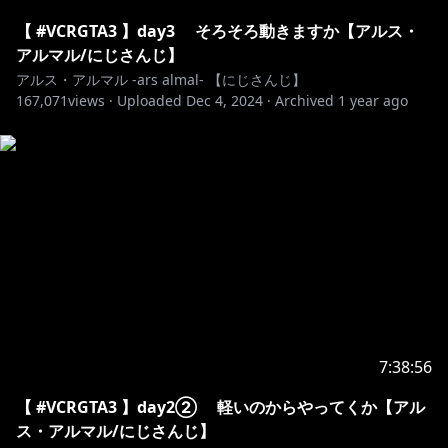
長さは１０分以内でお願いします。
〇 複数のアーカイブを使用し切り抜きを１つつく
【 #VCRGTA3 】day3 そろそろ動きますか【アルス・
る、アルス視点１０分以内
アルマル/にじさんじ】
✖ １つのアーカイブから複数の切り抜きをつくる
アルス・アルマル -ars almal- 【にじさんじ】
167,071
views ·
Uploaded
Dec 4, 2024
·
Archived
1 year ago
https://twitter.com/ars_almal/status/1631641458372
673536
https://twitter.com/ANYCOLOR_Inc/status/15834130
38522445825
―――――――――――――――――――――――――
【BGM】魔王魂
https://maoudamashii.jokersounds.com/
フリーBGM DOVA-SYNDROME
7:38:56
EDBGM noaon @ noa_sound
【 #VCRGTA3 】day2② 軽いのからやってくか【アル
EDいらすと@ shimotsuki_you
ス・アルマル/にじさんじ】