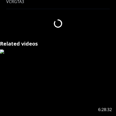
VCRGTA3
―――――――――――――――――――――――――
🔷 NEWボイス 🔶
Related videos
🔷 NEWグッズ 🔶
https://shop.nijisanji.jp/1082
https://shop.nijisanji.jp/1082
https://shop.nijisanji.jp/1082
6:28:32