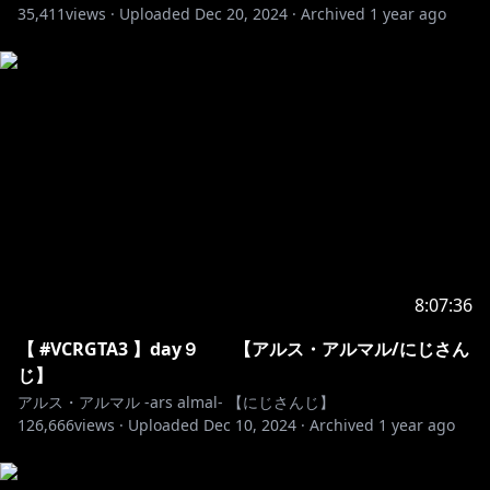
35,411
views ·
Uploaded
Dec 20, 2024
·
Archived
1 year ago
ima=5028
🔷 常設ボイス 🔶
https://shop.nijisanji.jp/s/niji/item/detail/dig-00843?
ima=0256
【 コンセプトボイス 】 2019年10月～2020年10月期
https://shop.nijisanji.jp/s/niji/item/detail/dig-00448?
8:07:36
ima=0256
【 #VCRGTA3 】day９ 【アルス・アルマル/にじさん
じ】
https://shop.nijisanji.jp/s/niji/item/detail/dig-00647?
アルス・アルマル -ars almal- 【にじさんじ】
ima=0256
126,666
views ·
Uploaded
Dec 10, 2024
·
Archived
1 year ago