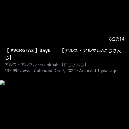
fake face dance music covered by アルス・アルマ
https://www.youtube.com/shorts/3XteNSi0C18
バニー /すりぃ covered by アルス・アルマル/にじさん
8:27:14
https://www.youtube.com/watch?v=SyZ2TjAmZsM
【 #VCRGTA3 】day6 【アルス・アルマル/にじさん
じ】
可愛くてごめん / HoneyWorks covered by アルス・
アルス・アルマル -ars almal- 【にじさんじ】
137,996
views ·
Uploaded
Dec 7, 2024
·
Archived
1 year ago
https://www.youtube.com/watch?v=sUsPtb-8veg
―――――――――――――――――――――――――
https://twitter.com/ars_almal
#アルマルーム でツイートしてね！
🔷 メンバーシップ 🔶