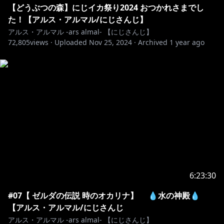
【どうぶつの森】にじイカ祭り2024 おつかれさまでし
https://shop.nijisanji.jp/SSZS-31232.html
た！【アルス・アルマル/にじさんじ】
アルス・アルマル -ars almal- 【にじさんじ】
72,805
https://x.com/nijisanji_app/status/179128757329980
views ·
Uploaded
Nov 25, 2024
·
Archived
1 year ago
6469
🔷 再販ボイス 🔶
🔷 NEW常設 🔶
https://shop.nijisanji.jp/s/niji/item/detail/dig-00790?
ima=4833
6:23:30
https://shop.nijisanji.jp/s/niji/item/detail/dig-00782?
#07【 ゼルダの伝説 時のオカリナ】 💧水の神殿💧
ima=5028
【アルス・アルマル/にじさんじ
アルス・アルマル -ars almal- 【にじさんじ】
https://shop.nijisanji.jp/s/niji/item/detail/dig-00933?