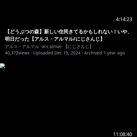
https://www.youtube.com/channel/UCdpUojq0KWZ
CN9bxXnZwz5w/join
4:14:23
📕特典
・お名前の後ろにアルス手書きオリジナルバッジが付く
【どうぶつの森】新しい住民きてるかもしれない！いや、
よ！
明日だった【アルス・アルマル/にじさんじ】
・メンバー限定オリジナルスタンプが使えるよ！
アルス・アルマル -ars almal- 【にじさんじ】
・不定期でメンバー限定配信
40,372
views ·
Uploaded
Dec 19, 2024
·
Archived
1 year ago
(映画、アニメ同時視聴、雑談、参加型ゲームなど)
・不定期でコミュニティにメンバー限定投稿
―――――――――――――――――――――――――
【お約束】
・リスナー同士のコメントでの会話はしないように！
・AI学習NG
【切り抜きについて】
アーカイブURL 記載必須
1つのアーカイブから切り抜きは１つまで。切り抜きの
11:08:40