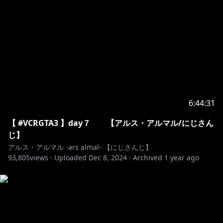
https://shop.nijisanji.jp/s/niji/page/item_search#/dig
ital/new/0?
keyword=%E3%82%A2%E3%83%AB%E3%82%B9
https://shop.nijisanji.jp/s/niji/item/detail/dig-00602?
ima=1655
6:44:31
https://shop.nijisanji.jp/s/niji/group/list/074/item?
ima=5505
【 #VCRGTA3 】day７ 【アルス・アルマル/にじさん
じ】
アルス・アルマル -ars almal- 【にじさんじ】
93,805
🔷 LINEスタンプ 🔶
views ·
Uploaded
Dec 8, 2024
·
Archived
1 year ago
https://store.line.me/stickershop/product/19539332
―――――――――――――――――――――――――
💠 歌ってみた 公開 💠