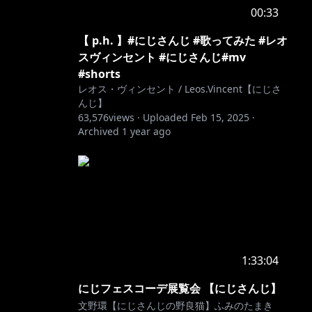
00:33
【 p.h. 】#にじさんじ #歌ってみた #レオ
スヴィンセント #にじさんじ#mv
#shorts
レオス・ヴィンセント / Leos.Vincent【にじさ
んじ】
63,576
views ·
Uploaded
Feb 15, 2025
·
Archived
1 year ago
1:33:04
にじフェスコーデ展覧会 【にじさんじ】
文野環【にじさんじの野良猫】ふみのたまき