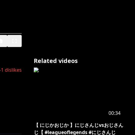
Related videos
-1
dislikes
00:34
【 にじかおじか 】にじさんじvsおじさん
じ【 #leagueoflegends #にじさんじ