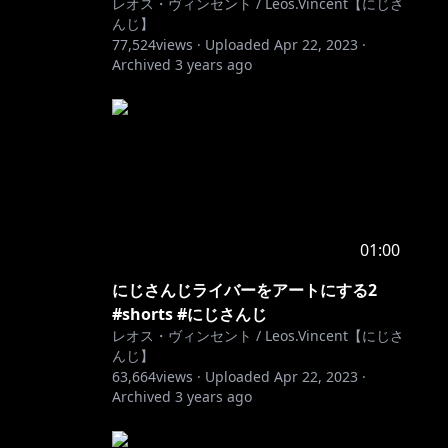
レオス・ヴィンセント / Leos.Vincent【にじさ
んじ】
77,524
views ·
Uploaded
Apr 22, 2023
·
Archived
3 years ago
01:00
にじさんじライバーをアートにする2
#shorts #にじさんじ
レオス・ヴィンセント / Leos.Vincent【にじさ
んじ】
63,664
views ·
Uploaded
Apr 22, 2023
·
Archived
3 years ago