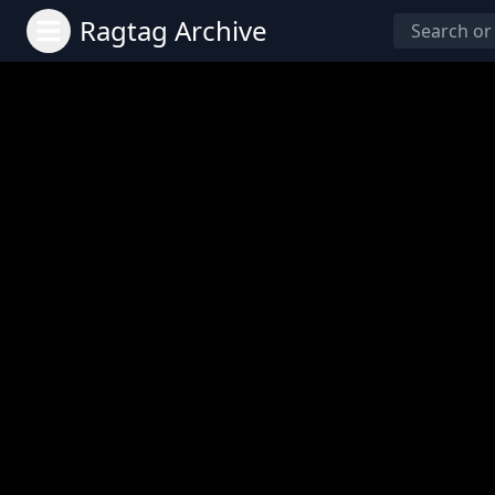
Ragtag Archive