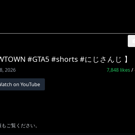
OWN #GTA5 #shorts #にじさんじ 】
 8, 2026
7,848
likes
/
Watch on YouTube