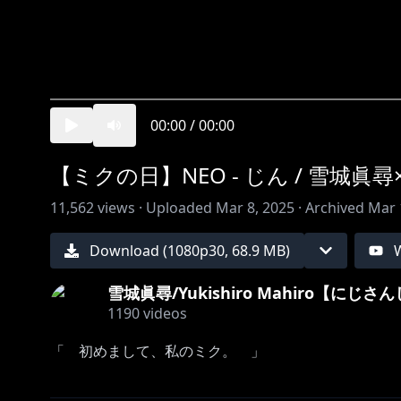
00:00
/
00:00
【ミクの日】NEO - じん / 雪城眞尋×
11,562
views ·
Uploaded
Mar 8, 2025
·
Archived
Mar 
Download (
1080
p
30
,
68.9 MB
)
雪城眞尋/Yukishiro Mahiro【にじさ
1190
videos
「 初めまして、私のミク。 」
•◦✦ː──────────