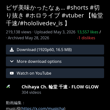
ピザ美味かったなぁ... #shorts #切
り抜き #ホロライブ #vtuber 【輪堂
千速/#hololivedev_is 】
219,138
views ·
Uploaded
May 3, 2026
13,557
likes
/
·
Archived
May 28, 2026
-1
dislikes
Download (
1920
p
60
,
16.5 MB
)
More download options
Watch on YouTube
Chihaya Ch. 輪堂 千速 - FLOW GLOW
304
videos
動画編集：
mugi.様(
https://x.com/muqicha
)