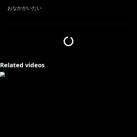
おなかがいたい
配信タイトル：いえのあじ | A taste of home
ストアページ：
https://store.steampowered.com/app/4161930/__A_t
aste_of_home/
✦••┈┈┈••┈┈┈••✦••┈┈┈••┈┈┈••✦
Related videos
🎵 2ndアルバム『Lapis Lazuli』🎵
https://cover.lnk.to/LapisLazuli
💿1stオリジナルアルバム「Liberty」
https://cover.lnk.to/Liberty
💿1stアコースティックEP「Lieblings」