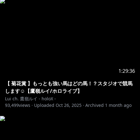
・メンバー限定壁紙などを配布いたします！
https://www.youtube.com/channel/UCs9_O1tRPMQ
THQ-N_L6FU2g/join
🎊Membership perks!🎊
・Members-only loyalty badges next to your names!
・Members-only stamps/emoji!
・Members-only Community posts!
(Posts such as letters, pictures, and some short
1:29:36
novels too!)
【 菊花賞 】もっとも強い馬はどの馬！？スタジオで競馬
・Members-only live streams!
します☺【鷹嶺ルイ/ホロライブ】
・Members-only wallpapers!
Lui ch. 鷹嶺ルイ - holoX -
93,499
views ·
Uploaded
Oct 26, 2025
·
Archived
1 month ago
✦••┈┈┈••┈┈┈••✦••┈┈┈••┈┈┈••✦
🌎Hello!! KaigaiNiki!!🌎
Thanks for watching my stream!!