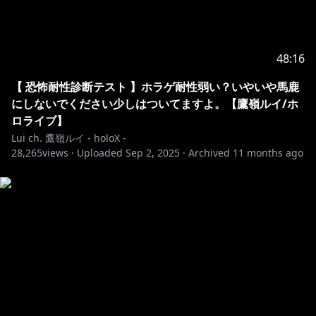
◆To help everyone enjoy the stream more, please
follow these rules◆
・Be nice and respectful to each other!
48:16
・Don't raid others OR discuss me in other channels
unless I am explicitly brought up!
【 恐怖耐性診断テスト 】ホラゲ耐性弱い？いやいや馬鹿
・If you see spam or trolling, don’t respond. Just
にしないでください少しはついてますよ。【鷹嶺ルイ/ホ
block, report, and ignore those comments!
ロライブ】
Lui ch. 鷹嶺ルイ - holoX -
28,265
※ホロライブプロダクションから未成年の視聴者の方々
views ·
Uploaded
Sep 2, 2025
·
Archived
11 months ago
へのお願い
[カバー 未成年者の方々へ]で検索してお読みいただく
https://hololivepro.com/request-to-minors/
✦••┈┈┈••┈┈┈••✦••┈┈┈••┈┈┈••✦
【ハッシュタグ】