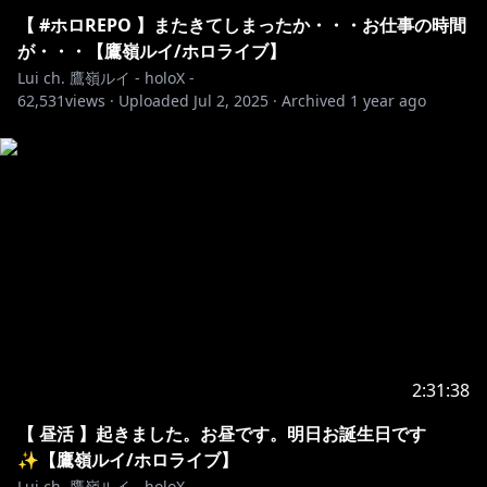
【 #ホロREPO 】またきてしまったか・・・お仕事の時間
✦••┈┈┈••┈┈┈••✦••┈┈┈••┈┈┈••✦
が・・・【鷹嶺ルイ/ホロライブ】
Lui ch. 鷹嶺ルイ - holoX -
✨Special Thanks✨
62,531
views ·
Uploaded
Jul 2, 2025
·
Archived
1 year ago
https://twitter.com/_heki
https://twitter.com/ELECTROCUTICA
✦••┈┈┈••┈┈┈••✦••┈┈┈••┈┈┈••✦
▷ホロライブプロダクション▷
https://www.hololive.tv/
2:31:38
▼ホロジュール（メンバーの配信スケジュールをチェッ
【 昼活 】起きました。お昼です。明日お誕生日です
✨【鷹嶺ルイ/ホロライブ】
https://schedule.hololive.tv/#hololive
Lui ch. 鷹嶺ルイ - holoX -