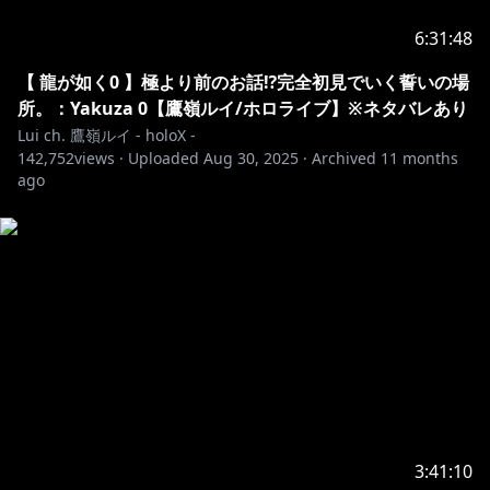
配信タグ：#たかねの見物
ファンネーム：#ルイ友
6:31:48
ファンアート：#Luillust
【 龍が如く0 】極より前のお話⁉完全初見でいく誓いの場
その他：#鷹嶺ルイ
所。：Yakuza 0【鷹嶺ルイ/ホロライブ】※ネタバレあり
Lui ch. 鷹嶺ルイ - holoX -
🎨ファンアートはサムネで使用させていただく場合が
142,752
views ·
Uploaded
Aug 30, 2025
·
Archived
11 months
あります！
ago
✦••┈┈┈••┈┈┈••✦••┈┈┈••┈┈┈••✦
💌お手紙や色紙をくれると泣いて喜びます💌
〒173-0003
東京都板橋区加賀1丁目6番1号
ネットデポ新板橋
カバー株式会社 ホロライブ プレゼント係分
鷹嶺ルイ 宛
3:41:10
https://www.hololive.tv/contact