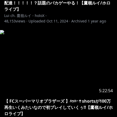
配達！！！！！？話題のバカゲーやる！【鷹嶺ルイ/ホロ
https://cover.lnk.to/FIRSTCRY
ライブ】
Lui ch. 鷹嶺ルイ - holoX -
https://cover.lnk.to/HoloHawk
48,153
views ·
Uploaded
Oct 11, 2024
·
Archived
1 year ago
https://cover.lnk.to/EvilEyeWink
https://cover.lnk.to/o9xv51
https://cover.lnk.to/Jmv5Fv
https://cover.lnk.to/Jmv5Fv
https://cover.lnk.to/32hoju
5:22:54
✦••┈┈┈••┈┈┈••✦••┈┈┈••┈┈┈••✦
【 FCスーパーマリオブラザーズ 】ﾊｯﾊｰ↑shortsが100万
再生いくみたいなので初プレイしていくぅ‼【鷹嶺ルイ/ホ
ロライブ】