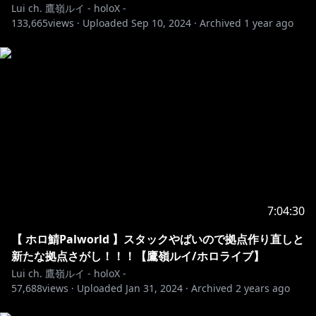
https://twitter.com/takanelui
Lui ch. 鷹嶺ルイ - holoX -
133,665
views ·
Uploaded
Sep 10, 2024
·
Archived
1 year ago
フォローしてくれると鷹嶺ルイの生態に詳しくなります
🦅
✦••┈┈┈••┈┈┈••✦••┈┈┈••┈┈┈••✦
https://www.youtube.com/channel/UCs9_O1tRPMQ
THQ-N_L6FU2g/join
※スマホからはアプリ版ではなくブラウザ版だと表示さ
れるみたいです！
🎉特典🎉
7:04:30
・お名前に継続期間でグレードアップするバッジが付き
ます！
【 ホロ鯖Palworld 】スタックやばいので拠点作り直しと
・チャットで限定スタンプが使えます！
新たな拠点さがし！！！【鷹嶺ルイ/ホロライブ】
・コミュニティに、メンバー限定投稿！
Lui ch. 鷹嶺ルイ - holoX -
57,688
（お手紙や、限定写真や、短編小説など！）
views ·
Uploaded
Jan 31, 2024
·
Archived
2 years ago
・メンバー限定の配信や動画が見れます！