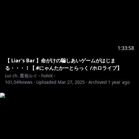
I'm Lui Takane.
l am studying English now.
So, I'm sorry if it is difficult for you to understand my
English.
I hope we can be friends :)
1:33:58
✦••┈┈┈••┈┈┈••✦••┈┈┈••┈┈┈••✦
【 Liar's Bar 】命がけの騙しあいゲームがはじま
⚠️ルイとの約束⚠️
る・・・！【 #にゃんたかーとらっく /ホロライブ】
Lui ch. 鷹嶺ルイ - holoX -
・待機所や配信中に喧嘩しちゃダメだよ！
101,549
views ·
Uploaded
Mar 27, 2025
·
Archived
1 year ago
・他の配信で話題がでてないのにお名前だすのはやめよ
うね！
（「○○たかね？」「ルイ姉が○○してる！」はNG！)
・荒らしや不快な内容は大丈夫だからスルーしてね！
みんなが思いやりをもった楽しい配信にしたいから協力
してね🥀