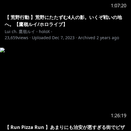
1:07:20
https://cover.lnk.to/tlYRR9
【 荒野行動 】荒野にたたずむ4人の影。いくぞ戦いの地
💚鷹嶺ルイのLINEスタンプ販売開始💚
へ。【鷹嶺ルイ/ホロライブ】
第一弾：
https://line.me/S/sticker/22049966
Lui ch. 鷹嶺ルイ - holoX -
23,659
第二弾：
views ·
https://line.me/S/sticker/26017785
Uploaded
Dec 7, 2023
·
Archived
2 years ago
https://shop.hololivepro.com/products/hololivefrien
ds_takanelui
💿オリ曲‼各種音楽サイトで販売中💿
https://cover.lnk.to/Overd
https://cover.lnk.to/TSUBASA
1:26:19
https://cover.lnk.to/FoolsFoolsFools
【 Run Pizza Run 】あまりにも治安が悪すぎる街でピザ