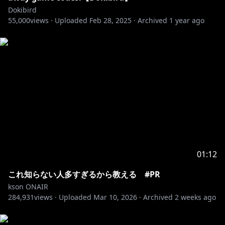
https://kakaku.com/item/K0001687828/
Dokibird
55,000
views ·
Uploaded
Feb 28, 2025
·
Archived
1 year ago
https://jp.msi.com/Monitor/MPG-272URX-QD-OLED
▼【デスク】バウヒュッテ 電動スーパーゲーミングデ
https://www.bauhutte.jp/product/bhd1400fal/
▼【マイク】バウヒュッテ ポールマウントスタンド
https://www.bauhutte.jp/product/bma100mk/
Twitch●
https://www.twitch.tv/ksonsouchou
Twitter●
https://twitter.com/ksononair
01:12
これ知らない人多すぎるから教える #PR
kson ONAIR
284,931
views ·
Uploaded
Mar 10, 2026
·
Archived
2 weeks ago