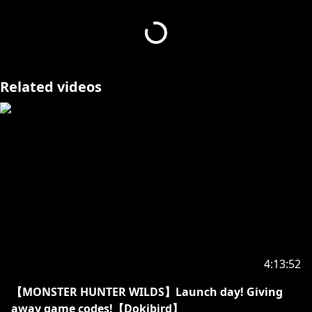
https://youtu.be/wnuMFPeSA9M
https://x.com/msicomputerjp
Related videos
#PR #msi #自作PC #汚部屋
―――今回使用した商品はこちら―――
https://kakaku.com/item/J0000047318/
https://kakaku.com/item/K0001673135/
https://kakaku.com/item/K0001620001/
▼【グラフィックスカード】GeForce RTX 5070 Ti 16G
4:13:52
https://kakaku.com/item/K0001687822/
【MONSTER HUNTER WILDS】Launch day! Giving
away game codes!【Dokibird】