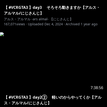
長さは１０分以内でお願いします。
〇 複数のアーカイブを使用し切り抜きを１つつく
【 #VCRGTA3 】day3 そろそろ動きますか【アルス・
る、アルス視点１０分以内
アルマル/にじさんじ】
✖ １つのアーカイブから複数の切り抜きをつくる
アルス・アルマル -ars almal- 【にじさんじ】
167,071
views ·
Uploaded
Dec 4, 2024
·
Archived
1 year ago
https://twitter.com/ars_almal/status/1631641458372
673536
https://twitter.com/ANYCOLOR_Inc/status/15834130
38522445825
―――――――――――――――――――――――――
【BGM】魔王魂
https://maoudamashii.jokersounds.com/
フリーBGM DOVA-SYNDROME
7:38:56
EDBGM noaon @ noa_sound
【 #VCRGTA3 】day2② 軽いのからやってくか【アル
EDいらすと@ shimotsuki_you
ス・アルマル/にじさんじ】