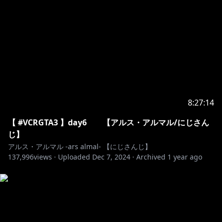
https://shop.nijisanji.jp/s/niji/page/item_search#/dig
ital/new/0?
keyword=%E3%82%A2%E3%83%AB%E3%82%B9
https://shop.nijisanji.jp/s/niji/item/detail/dig-00602?
ima=1655
8:27:14
https://shop.nijisanji.jp/s/niji/group/list/074/item?
ima=5505
【 #VCRGTA3 】day6 【アルス・アルマル/にじさん
じ】
アルス・アルマル -ars almal- 【にじさんじ】
137,996
🔷 LINEスタンプ 🔶
views ·
Uploaded
Dec 7, 2024
·
Archived
1 year ago
https://store.line.me/stickershop/product/19539332
―――――――――――――――――――――――――
💠 歌ってみた 公開 💠