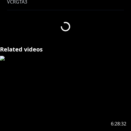
VCRGTA3
―――――――――――――――――――――――――
🔷 NEWボイス 🔶
Related videos
🔷 NEWグッズ 🔶
https://shop.nijisanji.jp/1082
https://shop.nijisanji.jp/1082
https://shop.nijisanji.jp/1082
6:28:32