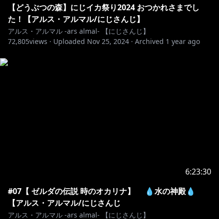
【どうぶつの森】にじイカ祭り2024 おつかれさまでし
https://shop.nijisanji.jp/SSZS-31232.html
た！【アルス・アルマル/にじさんじ】
アルス・アルマル -ars almal- 【にじさんじ】
72,805
https://x.com/nijisanji_app/status/179128757329980
views ·
Uploaded
Nov 25, 2024
·
Archived
1 year ago
6469
🔷 再販ボイス 🔶
🔷 NEW常設 🔶
https://shop.nijisanji.jp/s/niji/item/detail/dig-00790?
ima=4833
6:23:30
https://shop.nijisanji.jp/s/niji/item/detail/dig-00782?
#07【 ゼルダの伝説 時のオカリナ】 💧水の神殿💧
ima=5028
【アルス・アルマル/にじさんじ
アルス・アルマル -ars almal- 【にじさんじ】
https://shop.nijisanji.jp/s/niji/item/detail/dig-00933?