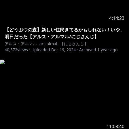
https://www.youtube.com/channel/UCdpUojq0KWZ
CN9bxXnZwz5w/join
4:14:23
📕特典
・お名前の後ろにアルス手書きオリジナルバッジが付く
【どうぶつの森】新しい住民きてるかもしれない！いや、
よ！
明日だった【アルス・アルマル/にじさんじ】
・メンバー限定オリジナルスタンプが使えるよ！
アルス・アルマル -ars almal- 【にじさんじ】
・不定期でメンバー限定配信
40,372
views ·
Uploaded
Dec 19, 2024
·
Archived
1 year ago
(映画、アニメ同時視聴、雑談、参加型ゲームなど)
・不定期でコミュニティにメンバー限定投稿
―――――――――――――――――――――――――
【お約束】
・リスナー同士のコメントでの会話はしないように！
・AI学習NG
【切り抜きについて】
アーカイブURL 記載必須
1つのアーカイブから切り抜きは１つまで。切り抜きの
11:08:40