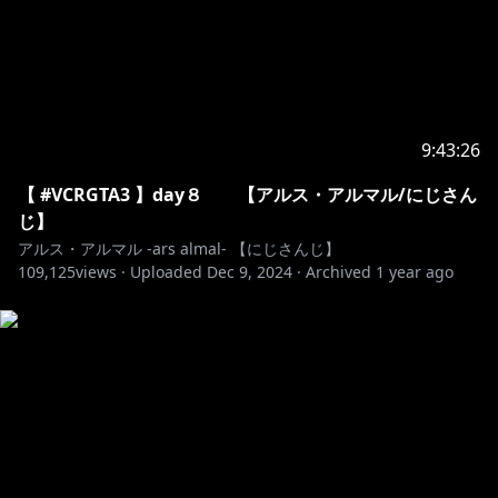
fake face dance music covered by アルス・アルマ
https://www.youtube.com/shorts/3XteNSi0C18
バニー /すりぃ covered by アルス・アルマル/にじさん
9:43:26
https://www.youtube.com/watch?v=SyZ2TjAmZsM
【 #VCRGTA3 】day８ 【アルス・アルマル/にじさん
じ】
可愛くてごめん / HoneyWorks covered by アルス・
アルス・アルマル -ars almal- 【にじさんじ】
109,125
views ·
Uploaded
Dec 9, 2024
·
Archived
1 year ago
https://www.youtube.com/watch?v=sUsPtb-8veg
―――――――――――――――――――――――――
https://twitter.com/ars_almal
#アルマルーム でツイートしてね！
🔷 メンバーシップ 🔶