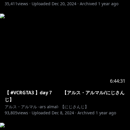
35,411
views ·
Uploaded
Dec 20, 2024
·
Archived
1 year ago
ima=5028
🔷 常設ボイス 🔶
https://shop.nijisanji.jp/s/niji/item/detail/dig-00843?
ima=0256
【 コンセプトボイス 】 2019年10月～2020年10月期
https://shop.nijisanji.jp/s/niji/item/detail/dig-00448?
6:44:31
ima=0256
【 #VCRGTA3 】day７ 【アルス・アルマル/にじさん
じ】
https://shop.nijisanji.jp/s/niji/item/detail/dig-00647?
アルス・アルマル -ars almal- 【にじさんじ】
ima=0256
93,805
views ·
Uploaded
Dec 8, 2024
·
Archived
1 year ago