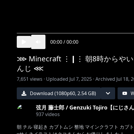
00:00
/
00:00
⋙ Minecraft ⋮❙⋮ 朝8時か
んじ ⋘
7,651
views ·
Uploaded
Jul 7, 2025
·
Archived
Jul 18, 
Download (
1080
p
60
,
2.54 GB
)
W
弦月 藤士郎 / Genzuki Tojiro【にじ
937
videos
朝 チル 寝起き カブトムシ 整地 マインクラフト カブトム