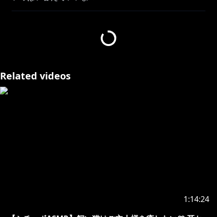
イラスト：東洋トーヨー様
SR3D/Binaural/睡眠導入/癒し
シチュエーション/耳かき/ハグ
囁き/吐息/マッサージ/とんとん
入眠/お耳ふーふー/熟睡
Related videos
▽▽▽▽▽▽▽▽▽▽▽▽▽▽▽
https://youtube.com/playlist?list=PLuY5BQ46GBj-
ydNldWWG8FwyAIQgl6M5C&si=0jjLkWSG5dCnDlkH
https://www.youtube.com/channel/UCM6iy_rSgSMb
Fjx10Z6VVGA/join
メンバーシップみうぷろプランでは、月に一度ちょっぴ
1:14:24
り特別な限定ASMRを配信中！