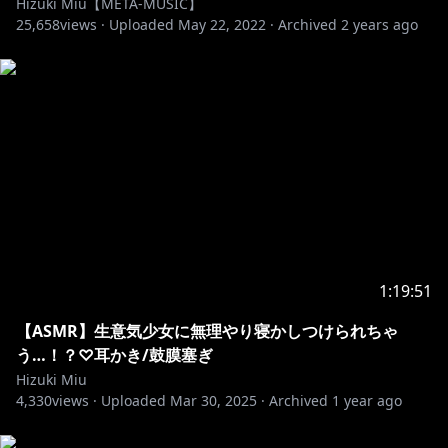
Hizuki Miu【META-MUSIC】
こちらのアーカイブは切り抜きを許可しています。
25,658
views ·
Uploaded
May 22, 2022
·
Archived
2 years ago
この動画のURLを貼ってね！
収益化もご自由にどうぞ！
▽▽▽▽▽▽▽▽▽▽▽▽▽▽▽▽
1:19:51
【ASMR】生意気少女に無理やり寝かしつけられちゃ
う…！？♡耳かき/鼓膜塞ぎ
Hizuki Miu
4,330
views ·
Uploaded
Mar 30, 2025
·
Archived
1 year ago