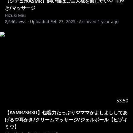
過去のアーカイブも見放題です♪
【シチュボASMR】飼い猫はご主人様を癒したい♡ 耳か
き/マッサージ
▽▽▽▽▽▽▽▽▽▽▽▽▽▽▽▽
Hizuki Miu
2,646
views ·
Uploaded
Feb 23, 2025
·
Archived
1 year ago
未来人vtuberのヒヅキミウです！
チャンネル登録してくれたらとっても嬉しいです！
https://www.youtube.com/channel/UCM6iy_rSgSMb
Fjx10Z6VVGA?sub_confirmation=1
https://twitter.com/HizukiMiu
53:50
https://marshmallow-qa.com/87aiy3lp71jezyi?
【ASMR/SR3D】包容力たっぷり♡ママがよしよししてあ
t=UJafRZ&utm_medium=url_text&utm_source=prom
げる♡耳かき/クリームマッサージ/ジェルボール【ヒヅキ
otion
ミウ】