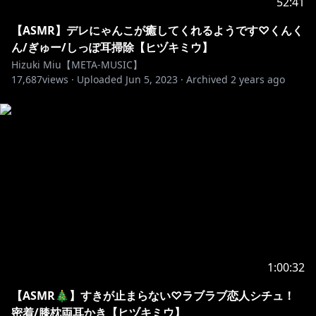
52:41
【ASMR】デレにゃんこが癒してくれるようです♡くんく
ん/ぎゅー/しっぽ耳掃除【ヒヅキミウ】
Hizuki Miu【META-MUSIC】
17,687
views ·
Uploaded
Jun 5, 2023
·
Archived
2 years ago
1:00:32
【ASMR🎄】すきが止まらない♡ラブラブ恋人シチュ！
密着/膝枕両耳かき【ヒヅキミウ】