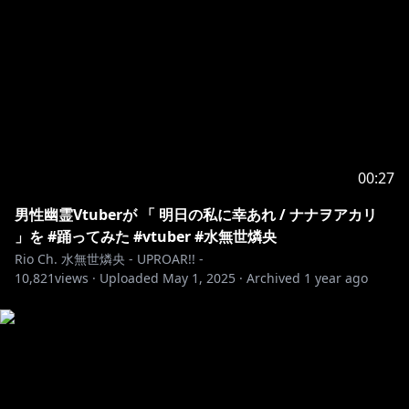
東京都板橋区加賀1丁目6番1号 ネットデポ新板橋
カバー株式会社 アップロー 水無世燐央 宛
#HOLOSTARS #ホロスターズ #UPROAR
☾••┈┈┈••┈┈┈••✶·̩͙☽︎‪︎✶••┈┈┈••┈┈┈••𓃠
※ホロライブプロダクションから未成年の視聴者の方々
へのお願い
00:27
[カバー 未成年者の方々へ]で検索してお読みいただく
男性幽霊Vtuberが 「 明日の私に幸あれ / ナナヲアカリ
https://hololivepro.com/request-to-minors/
」を #踊ってみた #vtuber #水無世燐央
Rio Ch. 水無世燐央 - UPROAR!! -
10,821
views ·
Uploaded
May 1, 2025
·
Archived
1 year ago