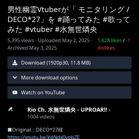
男性幽霊Vtuberが「 モニタリング /
DECO*27」を #踊ってみた #歌って
みた #vtuber #水無世燐央
5,395
views ·
Uploaded
May 2, 2025
·
1,628
likes
/
-1
Archived
May 3, 2025
dislikes
Download (
1920
p
30
,
11.8 MB
)
More download options
Watch on YouTube
Rio Ch. 水無世燐央 - UPROAR!! -
1004
videos
https://youtu.be/kbNdx0yqbZE