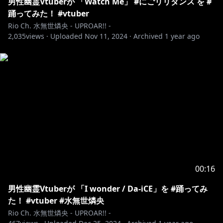
https://youtu.be/PgQ3-Njm2FM
男性幽霊Vtuberが 「Watch Me」 #にごリリダンス を #
踊ってみた！ #vtuber
🎤Solo cover SONGs
Rio Ch. 水無世燐央 - UPROAR!! -
2,035
【
https://youtube.com/playlist?
views ·
Uploaded
Nov 11, 2024
·
Archived
1 year ago
list=PLlrWEgVsRXQgqTLqpPeTrQOf5m3LWD_GK
】
🎤Collab cover SONGs
【
https://youtube.com/playlist?
list=PLlrWEgVsRXQjazJlw9jdi8gcuxiIYL9nQ
】
🎤Original SONGs
【
https://youtube.com/playlist?
list=PLlrWEgVsRXQj8Wb-KKdfGjcOIWMOBDU1e
】
🕯グッズ・ボイス情報はフリーチャットの概要欄か
00:16
ら！
男性幽霊Vtuberが 「I wonder / Da-iCE」を #踊ってみ
▶︎https://www.youtube.com/live/2DsnZnsPj90
た！ #vtuber #水無世燐央
Rio Ch. 水無世燐央 - UPROAR!! -
その他、配信スケジュールなど最新情報は