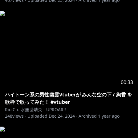
467
views ·
Uploaded
Dec 25, 2024
·
Archived
1 year ago
X（旧Twitter）をチェックしてください！
▶︎https://twitter.com/minaserioch
☾••┈┈┈••┈┈┈••✶·̩͙☽︎‪︎✶••┈┈┈••┈┈┈••𓃠
▼Special Thanks▼
かあさま✎𓈒𓂂𓏸（Illustrator）：KEKI様
（@rudecopper）
先生✎𓈒𓂂𓏸（Live2D）：Jujube様（@MegaJujube）
先生✎𓈒𓂂𓏸（3D）：ほのぼ悠琴がけと様
（@honoboyg）
ロゴ✎𓈒𓂂𓏸：91kido様（@Delheziword）
00:33
メンバーシップイラスト✎𓈒𓂂𓏸リツノ様（@ritzx0110）
2年目メンバーシップバッジ✎𓈒𓂂𓏸シェリム様
ハイトーン系の男性幽霊Vtuberが みんな空の下 / 絢香 を
（@angeXalia）
歌枠で歌ってみた！ #vtuber
Rio Ch. 水無世燐央 - UPROAR!! -
☾••┈┈┈••┈┈┈••✶·̩͙☽︎‪︎✶••┈┈┈••┈┈┈••𓃠
248
views ·
Uploaded
Dec 24, 2024
·
Archived
1 year ago
【お手紙宛先】
〒173-0003