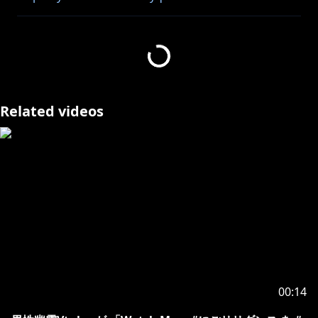
https://x.com/PONCOPATH
素敵な楽曲をお借りいたしました。
ありがとうございます。
Related videos
☾••┈┈┈••┈┈┈••✶·̩͙☽︎‪︎✶••┈┈┈••┈┈┈••𓃠
☾注目🌟動画☽
✧NEW Solo✧
Fire◎Flower (Sparkler Ver.) / halyosy covered by 水無
https://youtu.be/FflScfELfEc
✧NEW Collab✧
ネバーフィクション / Kanaria & 星街すいせい covered
00:14