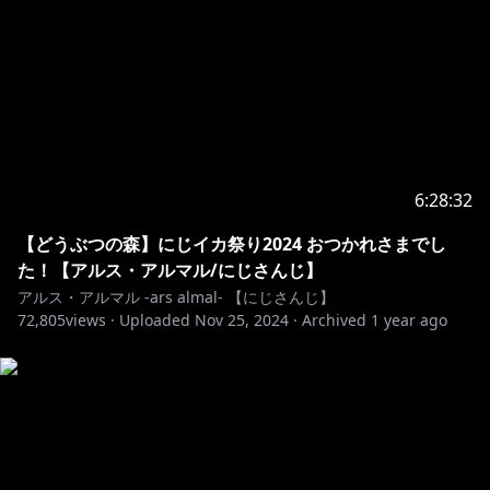
【BGM】魔王魂
https://maoudamashii.jokersounds.com/
フリーBGM DOVA-SYNDROME
EDBGM noaon @ noa_sound
EDいらすと@ shimotsuki_you
Thanks!!!!!!
6:28:32
―――――――――――――――――――――――――
【どうぶつの森】にじイカ祭り2024 おつかれさまでし
た！【アルス・アルマル/にじさんじ】
https://www.nijisanji.jp/contact
アルス・アルマル -ars almal- 【にじさんじ】
72,805
views ·
Uploaded
Nov 25, 2024
·
Archived
1 year ago
※未成年者の視聴者の方々は、下記リンク先の注意事項
https://www.anycolor.co.jp/notice-for-minors
―――――――――――――――――――――――――