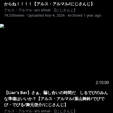
からね！！！！【アルス・アルマル/にじさんじ】
アルス・アルマル -ars almal- 【にじさんじ】
https://shop.nijisanji.jp/1082
74,550
views ·
Uploaded
Nov 4, 2024
·
Archived
1 year ago
🔷 LINEスタンプ 🔶
https://store.line.me/stickershop/product/19539332
https://twitter.com/ars_almal
#アルマルーム でツイートしてね！
2:10:00
🔷 メンバーシップ 🔶
【Liar's Bar】さぁ、騙し合いの時間だ しるでびのみん
https://www.youtube.com/channel/UCdpUojq0KWZ
な準備はいいか？【アルス・アルマル/葉山舞鈴/でびで
CN9bxXnZwz5w/join
び・でびる/舞元啓介/にじさんじ】
📕特典
アルス・アルマル -ars almal- 【にじさんじ】