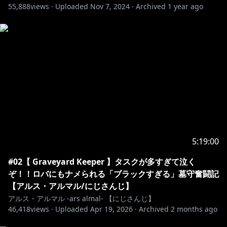
55,888
・お名前の後ろにアルス手書きオリジナルバッジが付く
views ·
Uploaded
Nov 7, 2024
·
Archived
1 year ago
よ！
・メンバー限定オリジナルスタンプが使えるよ！
・不定期でメンバー限定配信
(映画、アニメ同時視聴、雑談、参加型ゲームなど)
・不定期でコミュニティにメンバー限定投稿
―――――――――――――――――――――――――
【お約束】
・アルスのすべてAI学習、AI出力加筆使用NG
・コメント同士で会話しないように！
・僕が話題に出していない方のお名前は相手のご迷惑に
なるので出さないようにね！
5:19:00
#02【 Graveyard Keeper 】タスクが多すぎて泣く
ぞ！！ロバにもナメられる「ブラックすぎる」墓守奮闘記
【アルス・アルマル/にじさんじ】
【切り抜きについて】
アルス・アルマル -ars almal- 【にじさんじ】
・配信終了後24時間経過してからの切り抜きをお願い
46,418
views ·
Uploaded
Apr 19, 2026
·
Archived
2 months ago
します。
・アーカイブURL 記載必須、X(Twitter)も