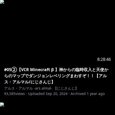
・エンドカードに僕のチャンネルと切り抜き元アーカイ
ブ記載必須
・AI使用禁止
1つのアーカイブから切り抜きは１つまで。切り抜きの
長さは１０分以内でお願いします。
〇 複数のアーカイブを使用し切り抜きを１つつく
る、アルス視点１０分以内
✖ １つのアーカイブから複数の切り抜きをつくる
8:28:46
#05②【VCR Minecraft β 】神からの臨時収入と天使か
https://twitter.com/ars_almal/status/1631641458372
らのマップでダンジョンレベリングまわすぞ！！【アル
673536
ス・アルマル/にじさんじ】
https://twitter.com/ANYCOLOR_Inc/status/15834130
アルス・アルマル -ars almal- 【にじさんじ】
38522445825
93,585
views ·
Uploaded
Sep 20, 2024
·
Archived
1 year ago
―――――――――――――――――――――――――