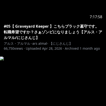
——————————————————
7:17:58
🔷 ボイス 🔶
ASMRボイス(内容：本編ボイス＋アルス・アルマルの
#05【 Graveyard Keeper 】こちらブラック墓守です。
特典画像)
転職希望ですか？さぁゾンビになりましょう【アルス・ア
ルマル/にじさんじ】
https://shop.nijisanji.jp/dig-k-00043.html
アルス・アルマル -ars almal- 【にじさんじ】
66,750
views ·
Uploaded
Apr 28, 2026
·
Archived
1 month ago
↓束縛ボイスよりヤバイという噂…
https://shop.nijisanji.jp/dig-00933.html
🔷 グッズ 🔶
にじぬい共通衣装
https://shop.nijisanji.jp/SSZS-59537.html