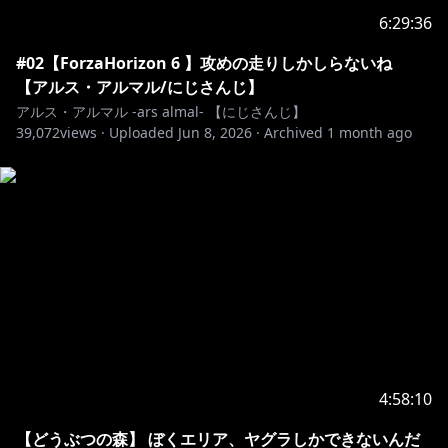
6:29:36
🤍ディア フロム キューピッド🩵
#02【ForzaHorizon 6 】攻めの走りしかしらないね
https://shop.nijisanji.jp/TAG_720
【アルス・アルマル/にじさんじ】
アルス・アルマル -ars almal- 【にじさんじ】
39,072
views ·
Uploaded
Jun 8, 2026
·
Archived
1 month ago
💖りとるばれんたいん💖
https://shop.nijisanji.jp/TAG_889
https://shop.nijisanji.jp/TAG_848
https://shop.nijisanji.jp/TAG_815
4:58:10
https://shop.nijisanji.jp/SSZS-51335.html
【どうぶつの森】 ぼくエリア、ヤグラしかできないんだ