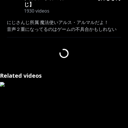
じ】
1930
videos
にじさんじ所属 魔法使いアルス・アルマルだよ！
音声２重になってるのはゲームの不具合かもしれない
―――――――――――――――――――――――――
🔷 NEWボイス 🔶
【コンセプトボイス】 助手席ボイス
2026年5月8日(金)12:00〜2026年5月31日(日)23:59まで
Related videos
https://shop.nijisanji.jp/dig-00089_A.html
🔷 NEWグッズ 🔶
【にじさんじクリアポケットリュック Vol. 2】 アル
https://shop.nijisanji.jp/SSZS-66821.html