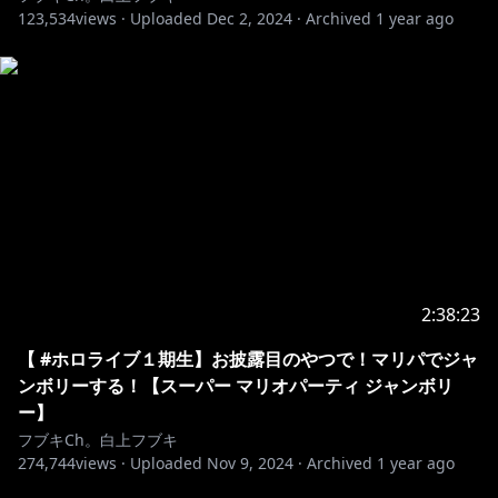
▷https://shop.hololivepro.com/products/shirakamif
123,534
views ·
Uploaded
Dec 2, 2024
·
Archived
1 year ago
ubuki_bd2024
📅11月11日 18時00分まで
━━━━━━🎵M U S I C🎵━━━━━━━
✨『Say!ファンファーレ!』
▷https://sf.streamlink.to/say
✨『KING WORLD』
▷MV:
https://youtu.be/yVaQpUUAzik
▷楽曲配信 :
https://cover.lnk.to/KINGWORLD
2:38:23
✨「KONKONbeats」
【 #ホロライブ１期生】お披露目のやつで！マリパでジャ
▷MV
https://youtu.be/c2hbKnXIa_c
ンボリーする！【スーパー マリオパーティ ジャンボリ
▷楽曲配信 :
https://cover.lnk.to/KONKONBeats
ー】
フブキCh。白上フブキ
274,744
✨「Hi Fine FOX!!」
views ·
Uploaded
Nov 9, 2024
·
Archived
1 year ago
▷MV：
https://youtu.be/8zV8C5ZBdp0