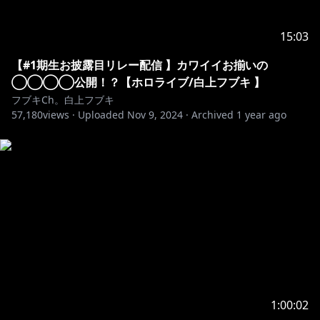
🎁ライブグッズ発売中！🎁
【販売期間：2024/11/4 (月) 21:00～ 11/25 (月) 18:00】
15:03
日本:
https://shop.hololivepro.com/search?
q=ShirakamiFubuki_1stlive
【#1期生お披露目リレー配信 】カワイイお揃いの
EN:
https://shop.hololivepro.com/en/search?
◯◯◯◯公開！？【ホロライブ/白上フブキ 】
q=ShirakamiFubuki_1stlive
フブキCh。白上フブキ
57,180
views ·
Uploaded
Nov 9, 2024
·
Archived
1 year ago
👑 白上フブキ 1st ALBUM 👑
◤FBKINGDOM “Blessing”_◢
全国のCDショップ通常盤予約はコチラ
▷https://cover.lnk.to/FBKINGDOMBlessing
◆公演ハッシュタグ
#DearFBKINGDOM
━━━━━━━━━━━━━━━━━━━━━━━
＼フブキングダム国歌／
1:00:02