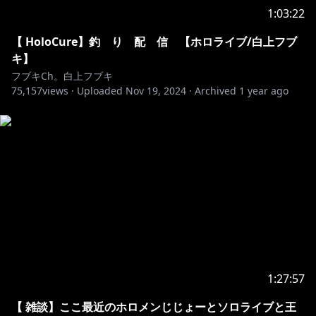
1:03:22
━━━━━━━━━━━━━━━━━━━━━━━
【 HoloCure】釣 り 配 信 【ホロライブ/白上フブ
キ】
🌽BABACORN/白上フブキ&宝鐘マリン
フブキCh。白上フブキ
『HappinessWorld』
75,157
views ·
Uploaded
Nov 19, 2024
·
Archived
1 year ago
▷MV:
https://youtu.be/OpveB76DTZk
▷楽曲配信:
https://cover.lnk.to/babacorn
『ピパポ☆ピピプ』
▷MV:
https://youtu.be/3evlcnHqiJ0?
si=3gS_O4vYlJVqTqta
▷楽曲配信:
https://cover.lnk.to/pipapopipipu
━━━━━━━━━━━━━━━━━━━━━━━
🌽大神ミオ・白上フブキ/オリジナル楽曲
1:27:57
『わくわくエブリデイ』
▷楽曲配信:
https://cover.lnk.to/wakuwaku
【 雑談】ここ最近のホロメンじじょーとソロライブと王