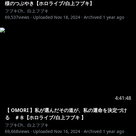
様のつぶやき【ホロライブ/白上フブキ】
🌽ホロライブゲーマーズ
フブキCh。白上フブキ
「We are GAMERS !!!!」
69,537
views ·
Uploaded
Nov 18, 2024
·
Archived
1 year ago
▷MV:
https://youtu.be/UATaOzzxq_0?
si=bhgK7qEaoNANCU6t
▷配信:
https://cover.lnk.to/WeareGAMERS
━━🌸いろはにほへっと あやふぶみ🌸━━━━━━━━
#いろはにほへっとあやふぶみ
1st EP 「可惜夜歌集」（読み：あたらよかしゅう）
2023.7.27 Digital Release
▷https://orcd.co/sleeplesssongbook
4:41:48
『百花繚乱花吹雪』
▷MV:
https://youtu.be/epdhy8MBje8
【 OMORI 】私が選んだその道が、私の運命を決定づけ
『おにけもだんす』
る ＃８【ホロライブ/白上フブキ 】
▷MV:
https://youtu.be/OpveB76DTZk
フブキCh。白上フブキ
69,668
『鬼灯日和』
views ·
Uploaded
Nov 16, 2024
·
Archived
1 year ago