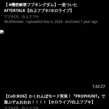
『僕らの星座』
【 #機密解禁フブキングダム】一息ついた
⊹MV▷https://youtu.be/ppKPaPKlQ3Q
AFTERTALK【白上フブキ/ホロライブ】
⊹楽曲配信▷http://cover.lnk.to/Qd6u31
フブキCh。白上フブキ
48,950
views ·
Uploaded
Nov 4, 2024
·
Archived
1 year ago
＼これは紛れもなく僕等の軌跡／
『 SUPERNOVA』
⊹MV▷https://youtu.be/0RG7iNERF4s
⊹楽曲配信▷https://cover.lnk.to/j1VxIp
━━━━━━━━━━━━━━━━━━━━━━━
👑白上フブキ生誕祭2024 フブキングダムグッズ
🌽「黄昏の王」アクリルスタンド
🌽「黄昏の王」缶バッジ
1:42:27
🌽SF Vol1 「イントフブちゃんぬいぐるみ」
🌽フブキングダム勲章ピンバッジ
【CoD:BO6】かくれんぼモード実装！『PROPHUNT』で
遊ぶぞぉおおお！！！！【ホロライブ/白上フブキ】
購入はコチラ
フブキCh。白上フブキ