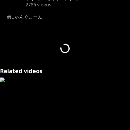
2786
videos
#にゃんぐこーん
白上の姉らしき猫→猫又おかゆ/@NekomataOkayu
━━━━━━━━━━━━━━━━━━━━━━━
🌽白上フブキ1stソロライブ FBKINGDOM
“ANTHEM”🌽
Related videos
https://fbkingdom.hololivepro.com/live
🎫現地チケット1次先行受付中！🎫
【受付期間：2024/11/4 (月) 21:00～11/17 (日) 23:59】
◆各種チケット
日本:
https://fbkingdom.hololivepro.com/live/tickets
EN:
https://fbkingdom.hololivepro.com/live/tickets-
en