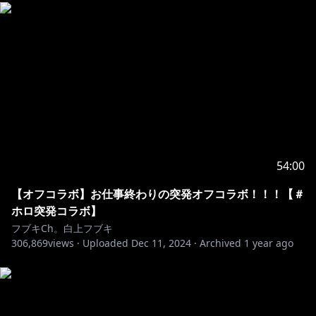
▷楽曲配信：
https://cover.lnk.to/HiFineFOX
✨『LETTER☆彡』
▷MV:
https://youtu.be/I7CY960FEPo?
si=eEuamUf8hpX-7SDH
▷配信:
https://cover.lnk.to/LETTER
━━━━🎵OFFICIAL GOODS🎵━━━━━
54:00
🌽ホロライブ公式LINEスタンプ「白上フブキ」
【オフコラボ】お仕事終わりの突発オフコラボ！！！【＃
hololive sticker "Shirakami Fubuki"
ホロ突発コラボ】
▷vol.1
フブキCh。白上フブキ
https://store.line.me/stickershop/product/15382769
306,869
views ·
Uploaded
Dec 11, 2024
·
Archived
1 year ago
▷vol.2
https://store.line.me/stickershop/product/19484075
🌽バカタレ共Lineスタンプ