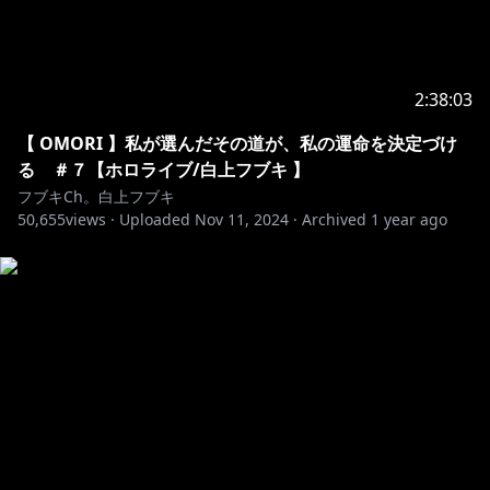
━━━━━━━━━━━━━━━━━━━━━━━
🌽ホロライブ１期生2ndオリジナル楽曲
2:38:03
『Secret Garden』
▷MV:youtu.be/SjACQutMV3A
【 OMORI 】私が選んだその道が、私の運命を決定づけ
▷配信:cover.lnk.to/SecretGarden
る ＃７【ホロライブ/白上フブキ 】
フブキCh。白上フブキ
50,655
🌽『Plasmagic Seasons!』
views ·
Uploaded
Nov 11, 2024
·
Archived
1 year ago
▷MV:
https://youtu.be/VCJTJX1kXe4?
si=xcwyU6Rd6i8suXED
▷配信:
https://h1g.streamlink.to/PlasmagicSeasons
━━━━━━━━━━━━━━━━━━━━━━━
🌽バカタレ共オリジナル楽曲
「進め↑BAKATARATION」
▷MV
https://youtu.be/mz410SPf0t4
▷楽曲配信:
https://cover.lnk.to/BAKATAREDOMO