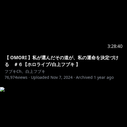
▷https://line.me/S/sticker/19846705
🌽白上フブキ「白狐のおもてなし宿」ASMRボイス
▷https://shop.hololivepro.com/products/comfyfoxi
nn_asmrvoice
3:28:40
https://shop.hololivepro.com/
【 OMORI 】私が選んだその道が、私の運命を決定づけ
━━━━🎵V A R I E T Y🎵━━━━━
る ＃６【ホロライブ/白上フブキ 】
フブキCh。白上フブキ
ABEMAオリジナル番組 ホロごえっ！
76,974
views ·
Uploaded
Nov 7, 2024
·
Archived
1 year ago
VTuber(ホロライブプロダクション所属タレント)と声優
たちが
月曜〜金曜まで日替わりで豪華タッグを組み
毎月隔週 23:30-24:00 放送中！
▷https://abe.ma/4a5QmD0
#ホロごえっ