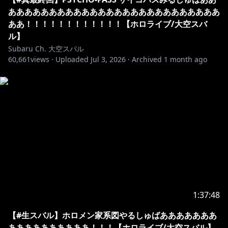
ああああああああああああああああああああああああああ
ああ！！！！！！！！！！！！【ホロライブ/大空スバ
ル】
Subaru Ch. 大空スバル
60,661
views ·
Uploaded
Jul 3, 2026
·
Archived
1 month ago
1:37:48
【#生スバル】ホロメン家系図やるしゅばあああああああ
ああああああああああ！！！【ホロライブ/大空スバル】