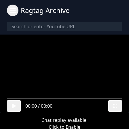
Ragtag Archive
00:00
/
00:00
Chat replay available!
Click to Enable