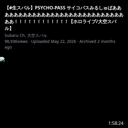
--------------------------------
【#生スバル】PSYCHO-PASS サイコパスみるしゅばああ
※ホロライブプロダクションから未成年の視聴者の方々
ああああああああああああああああああああああああああ
へのお願い
ああ！！！！！！！！！！！！【ホロライブ/大空スバ
[カバー 未成年者の方々へ]で検索してお読みいただく
ル】
Subaru Ch. 大空スバル
https://hololivepro.com/request-to-minors/
98,936
views ·
Uploaded
May 22, 2026
·
Archived
2 months
--------------------------------
ago
1:58:24