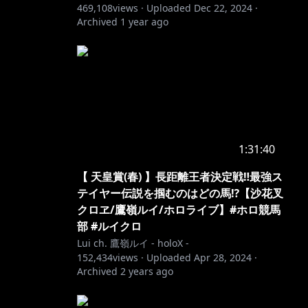
469,108
views ·
Uploaded
Dec 22, 2024
·
Archived
1 year ago
1:31:40
【 天皇賞(春) 】長距離王者決定戦‼最強ス
テイヤー伝説を掴むのはどの馬⁉【沙花叉
クロヱ/鷹嶺ルイ/ホロライブ】#ホロ競馬
部 #ルイクロ
Lui ch. 鷹嶺ルイ - holoX -
152,434
views ·
Uploaded
Apr 28, 2024
·
Archived
2 years ago