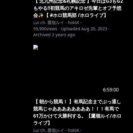
【 北九州記念&札幌記念 】今日はG3もG2
もやる‼初競馬のアキロゼ先輩とオフ予想
会✨【 #ホロ競馬部 /ホロライブ】
Lui ch. 鷹嶺ルイ - holoX -
59,900
views ·
Uploaded
Aug 20, 2023
·
Archived
2 years ago
6:59:00
【 朝から競馬！ 】有馬記念までぶっ通し
競馬じゃああああああああ！！！有馬で
61万かけて大勝利する。【鷹嶺ルイ/ホロ
ライブ】
Lui ch. 鷹嶺ルイ - holoX -