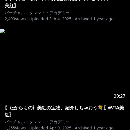
美紅〗
♪••┈┈┈┈┈┈┈┈┈┈┈┈┈┈┈┈┈┈••♪
バーチャル・タレント・アカデミー
2,499
views ·
Uploaded
Feb 4, 2025
·
Archived
1 year ago
〖お借りした素材〗
・OKUMONOさま
・いらすとやさま
・sozainabeさま(
https://sozainabe.com
)
・お茶処さま
・はいしんツールキットさま
・
https://youtu.be/Ae31eVyV9mg?feature=shared
https://www.anycolor.co.jp/privacy
29:27
〖たからもの〗美紅の宝物、紹介しちゃおう💐〖#VTA美
♪••┈┈┈┈┈┈┈┈┈┈┈┈┈┈┈┈┈┈••♪
紅〗
バーチャル・タレント・アカデミー
1,255
views ·
Uploaded
Apr 9, 2025
·
Archived
1 year ago