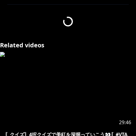
本日は、「Core Keeper」という作品を初見プレイ！
地下を探検できる？？冒険？？
みりしらなので楽しみ！！！
アーカイブで見てくださっているリスナーさんも！
Related videos
お忙しい中見てくださってありがとう！
♪••┈┈┈┈┈┈┈┈┈┈┈┈┈┈┈┈┈┈••♪
〖ハッシュタグ〗
#VTA美紅
#VTA新米ガールズバンド生
https://forms.gle/mDevEDdaekJNL51w6
29:46
https://x.com/miku_vta
〖クイズ〗4択クイズで美紅を深掘っていこう👀〖#VTA