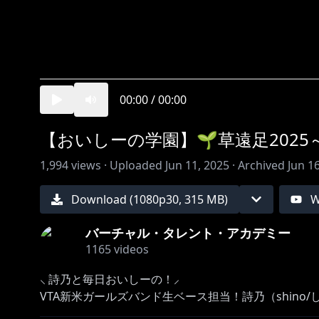
00:00
/
00:00
【おいしーの学園】🌱草遠足2025
1,994
views ·
Uploaded
Jun 11, 2025
·
Archived
Jun 1
Download (
1080
p
30
,
315 MB
)
W
バーチャル・タレント・アカデミー
1165
videos
⸜ 詩乃と毎日おいしーの！⸝
VTA新米ガールズバンド生ベース担当！詩乃（shino
🏫おいしーの学園5時間目