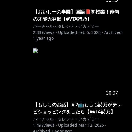
32:13
【おいしーの学園】国語📕初授業！俳句
の才能大発掘【#VTA詩乃】
バーチャル・タレント・アカデミー
2,339
views ·
Uploaded
Feb 5, 2025
·
Archived
1 year ago
30:07
【もしものお話】＃2📺もしも詩乃がテレ
ビショッピングをしたら【#VTA詩乃】
バーチャル・タレント・アカデミー
1,498
views ·
Uploaded
Mar 12, 2025
·
Archived
1 year ago