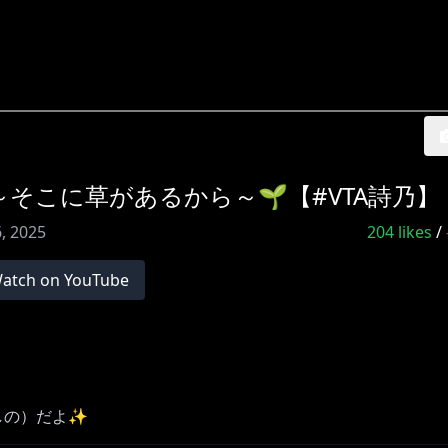
～そこに草があるから～🌱【#VTA詩乃】
6, 2025
204
likes
/
atch on YouTube
/しの）だよ✨