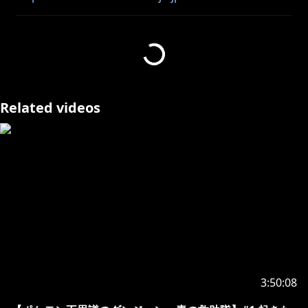
編集：モブおじさん @mobuozisan
※未成年者の視聴者の方々は、下記リンク先の注意事項
https://www.anycolor.co.jp/notice-for-minors
Related videos
#アンジュカトリーナ #vtuber #切り抜き #マイクラ #
実況プレイ
3:50:08