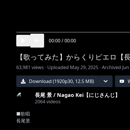
00:00
/
00:00
【歌ってみた】からくりピエロ【長尾景
63,981
views ·
Uploaded
May 29, 2025
·
Archived
Jun
Download (
1920
p
30
,
12.5 MB
)
長尾 景 / Nagao Kei【にじさんじ】
2064
videos
■歌唱
長尾景
星導ショウ @HoshirubeSho