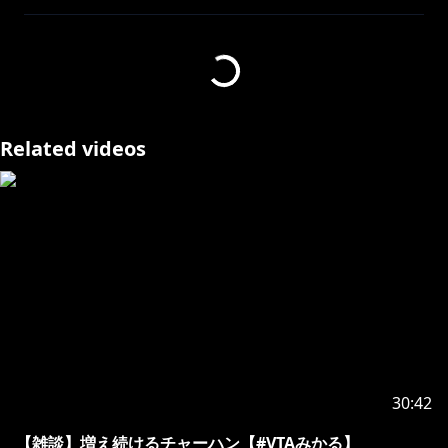
かわいい服が着たいし日焼けもしたくないんだけど暑さ
にはかてな～～～い。よ。
- - - - - - - - - - - - - - - 🎀 - - - - - - - - - - - - - - -
こんみかるん～。
Related videos
バーチャル・タレント・アカデミー
#VTA新米ガールズバンド生 ギター🎸担当！みかる と
申します。
https://forms.gle/hVuC6DtoTqoYmwhg9
・Xアカウント
みかる
https://x.com/mikaru_vta
30:42
・ハッシュタグ
#VTA新米ガールズバンド生
【雑談】増え続けるチャーハン【#VTAみかる】