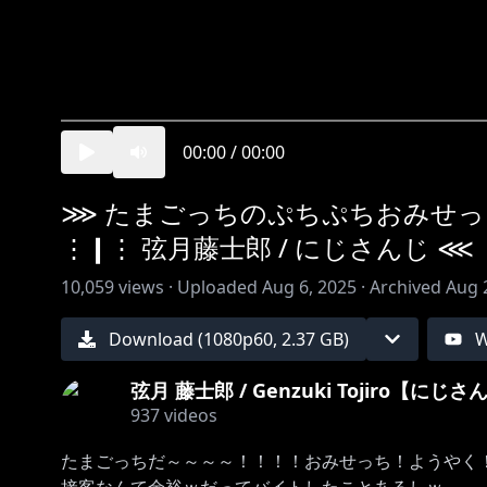
00:00
/
00:00
⋙ たまごっちのぷちぷちおみせっ
⋮❙⋮ 弦月藤士郎 / にじさんじ ⋘
10,059
views ·
Uploaded
Aug 6, 2025
·
Archived
Aug 
Download (
1080
p
60
,
2.37 GB
)
W
弦月 藤士郎 / Genzuki Tojiro【にじ
937
videos
たまごっちだ～～～～！！！！おみせっち！ようやく