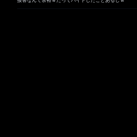
接客なんて余裕ｗだってバイトしたことあるしｗ
まじでできない人とかいる？いないよねｗ100000000
サムネイラストはみすみさんにお借りしました！
▾お借りしたイラスト
https://x.com/misu_XoX_mi/status/19444151469
▾再生リスト
https://youtube.com/playlist?list=PLt1c9by
⊛ネタバレがある可能性があります
©BANDAI ©Bandai Namco Entertainment Inc.
✂─────────────────────────────────･
今日も見に来てくれてありがとうございます！チャン
配信タグ#弦ノ刻 で感想ツイートしてくれると嬉しい
✂─────────────────────────────────･
▿▵▿ 皆でライブを楽しむために - 𝙲𝙰𝚄𝚃𝙸𝙾𝙽 ▵▿▵
➤ここでもほかでも他ライバーさんの過度な名前出