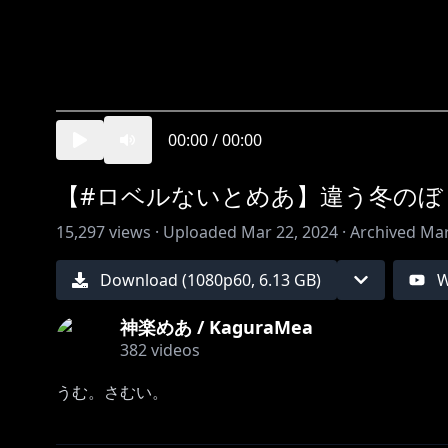
00:00
/
00:00
【#ロベルないとめあ】違う冬のぼ
15,297
views ·
Uploaded
Mar 22, 2024
·
Archived
Mar
Download (
1080
p
60
,
6.13 GB
)
W
神楽めあ / KaguraMea
382
videos
うむ。さむい。
【夕刻ロベルさん】（敬称略）