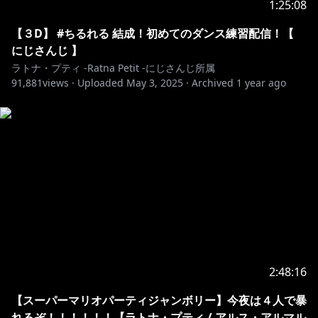
1:25:08
https://x.com/Chill_Laile
【３D】 #ちるれる 結成！初めてのダンス練習配信！【
にじさんじ 】
ラトナ・プティ -Ratna Petit -にじさんじ所属
91,881
https://youtube.com/playlist?
views ·
Uploaded
May 3, 2025
·
Archived
1 year ago
list=PLNTVC1Fz8ME4PXXpHE0BGcD7ZtARbj44H&si=k
yK3YqeJEu23hUfN
( 短縮版
https://x.gd/lTts8
）
✼••┈┈┈┈┈┈••✼
素敵なサムネイル絵師様▽
https://www.twitch.tv/petit2434
2:48:16
✼••┈┈┈ボイス＆グッズ販売中┈┈┈••✼
【スーパーマリオパーティジャンボリー】今夜は４人で暴
れるぞ！！！！！！【ラトナ・プティ / アルス・アルマル