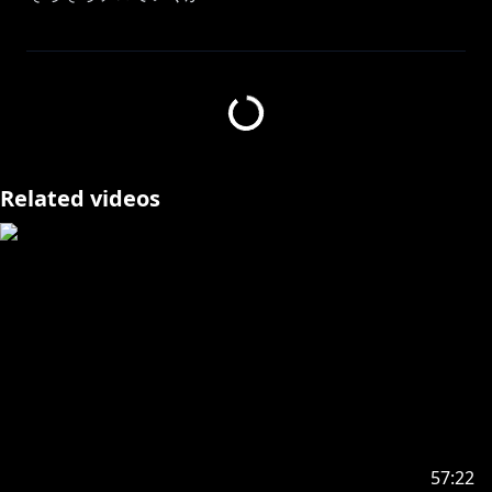
配信タイトル：R.E.P.O.
ストアページ：
https://store.steampowered.com/app/3241660/REP
O/
Related videos
https://x.com/D____H98
ありがとうございます！
輪堂千速誕生日記念2025】グッズ発売決定✨
https://shop.hololivepro.com/products/rindochihay
a_birthday_2025
受注受付期間 : 2025年07月08日 21時30分 ～ 2025年08
月12日 18時00分
57:22