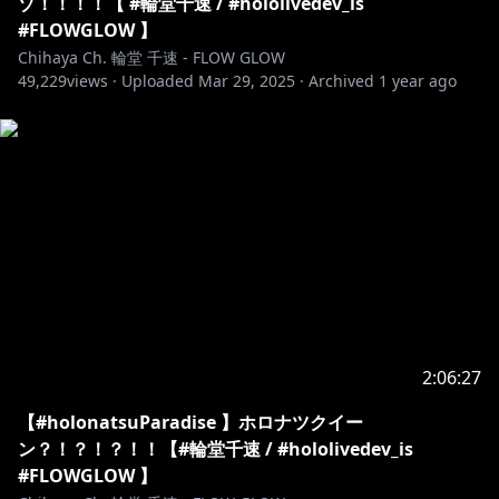
ゾ！！！！【 #輪堂千速 / #hololivedev_is
utm_source=youtube&utm_medium=product_shelf
#FLOWGLOW 】
Chihaya Ch. 輪堂 千速 - FLOW GLOW
https://shop.hololivepro.com/products/hololive_nois
49,229
views ·
Uploaded
Mar 29, 2025
·
Archived
1 year ago
es?_pos=3&_fid=20ba45601&_ss=c
https://shop.hololivepro.com/products/hololive_asm
r_whiteday?_pos=4&_fid=20ba45601&_ss=c
https://shop.hololivepro.com/products/hololive_hol
odetective?
utm_source=youtube&utm_medium=product_shelf
https://shop.hololivepro.com/products/hololive_asm
2:06:27
r_puttingyoutosleep?srsltid=AfmBOornk5wE4J-
Y90VWuTmFZWjBtXtraZblKbHsvubjPcaCjZ2tlw5-
【#holonatsuParadise 】ホロナツクイー
ン？！？！？！！【#輪堂千速 / #hololivedev_is
https://shop.hololivepro.com/products/startingvoic
#FLOWGLOW 】
e_rindochihaya