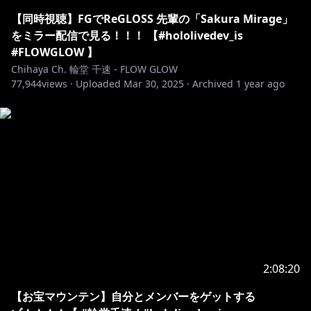
ねえ、いっしょに向こう側の景色を見に行かない？
ホロライブDEV_ISからデビューした FLOWGLOWのDJ
【同時視聴】FGでReGLOSS 先輩の「Sakura Mirage」
兼運転手 輪堂千速です！
をミラー配信で見る！！！ 【#hololivedev_is
#FLOWGLOW 】
▼X
Chihaya Ch. 輪堂 千速 - FLOW GLOW
77,944
views ·
Uploaded
Mar 30, 2025
·
Archived
1 year ago
https://x.com/rindochihaya
▼△▼△▼△▼△▼△▼△▼△▼△▼△▼△▼△▼△▼
△
🔧最新情報 / information🎧
🆕
https://shop.hololivepro.com/products/hololive_asm
r_springwithyou
2:08:20
https://shop.hololivepro.com/products/hololive_part
【お宝マウンテン】自分とメンバーをゲットする
nervoice?