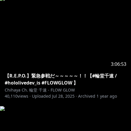
▼△▼△▼△▼△▼△▼△▼△▼△▼△▼△▼△▼△▼
△
ハッシュタグ / Hashtags
配信タグ：#おしゃべりん堂
ファンアート：#もはやちはや
ファンネーム：ニック(メカニック)
ファンマーク：🎧🔧
3:06:53
▼△▼△▼△▼△▼△▼△▼△▼△▼△▼△▼△▼△▼
【R.E.P.O.】緊急参戦だ～～～～～！！【#輪堂千速 /
△
#hololivedev_is #FLOWGLOW 】
Chihaya Ch. 輪堂 千速 - FLOW GLOW
40,110
views ·
Uploaded
Jul 28, 2025
·
Archived
1 year ago
https://youtu.be/6h1mezywMCw
https://youtu.be/r2nbjYYVaUA?
si=XdhXW2mBtAhXq4q8