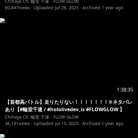
Chihaya Ch. 輪堂 千速 - FLOW GLOW
80,847
views ·
Uploaded
Jul 26, 2025
·
Archived
1 year ago
https://www.youtube.com/channel/UCKMWFR6lAstL
a7Vbf5dH7ig/join
📢 iOS ユーザーの皆様へ / for iOS(iPHONE, iPAD)
users
こちらのURL（
https://www.youtube.com/@RindoChihaya
）をWeb
1:38:35
ブラウザで開いて加入してください。
Go to
【首都高バトル】走りたりない！！！！！！！※ネタバレ
https://www.youtube.com/@UCKMWFR6lAstLa7Vbf5
あり【#輪堂千速 / #hololivedev_is #FLOWGLOW 】
dH7ig
join in web browser to join, instead of
Chihaya Ch. 輪堂 千速 - FLOW GLOW
36,191
YouTube app.
views ·
Uploaded
Jul 15, 2025
·
Archived
1 year ago