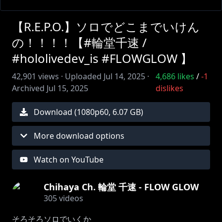
【R.E.P.O.】ソロでどこまでいけん
の！！！！【#輪堂千速 /
#hololivedev_is #FLOWGLOW 】
42,901
views ·
Uploaded
Jul 14, 2025
·
4,686
likes
/
-1
Archived
Jul 15, 2025
dislikes
Download (
1080
p
60
,
6.07 GB
)
More download options
Watch on YouTube
Chihaya Ch. 輪堂 千速 - FLOW GLOW
305
videos
そろそろソロでいくか