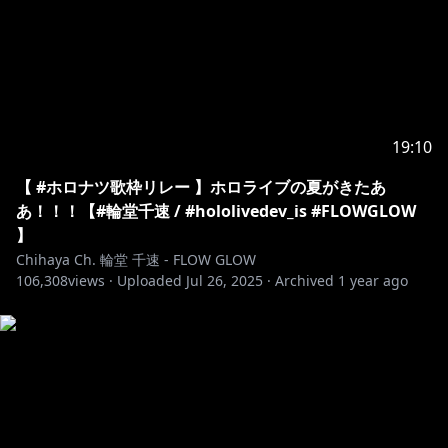
https://youtu.be/EkdNf0b7UU0?
si=mBXpDoK64CkcTp7c
￣￣￣￣￣￣￣￣￣￣￣￣￣￣￣￣￣￣￣
19:10
◆FLOW GLOW OFFICIAL
WEB：
【 #ホロナツ歌枠リレー 】ホロライブの夏がきたあ
https://hololive.hololivepro.com/special/13902/
あ！！！【#輪堂千速 / #hololivedev_is #FLOWGLOW
Youtube：
】
https://www.youtube.com/@DEV_IS_FLOWGLOW
Chihaya Ch. 輪堂 千速 - FLOW GLOW
106,308
views ·
Uploaded
Jul 26, 2025
·
Archived
1 year ago
◆ホロライブプロダクションOFFICIAL
HP:
https://hololivepro.com/
X:
https://x.com/hololivetv
-------------------------------------------