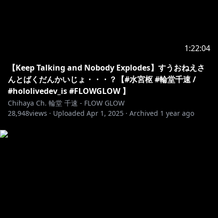
▼お手紙や色紙の送付先はコチラ
〒173-0003
東京都板橋区加賀1丁目6番1号
ネットデポ新板橋
1:22:04
カバー株式会社 ホロライブ プレゼント係分
輪堂千速 宛
【Keep Talking and Nobody Explodes】すうおねえさ
んとばくだんかいじょ・・・？【#水宮枢 #輪堂千速 /
#hololivedev_is #FLOWGLOW 】
https://www.hololive.tv/contact
Chihaya Ch. 輪堂 千速 - FLOW GLOW
28,948
views ·
Uploaded
Apr 1, 2025
·
Archived
1 year ago
-------------------------------------------
ホロライブプロダクションから未成年の視聴者へのお願
い：
コンテンツをご覧になる前に必ず下記リンクをご確認く
https://hololivepro.com/request-to-minors/