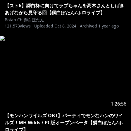
【スト6】獅白杯に向けてラプちゃんを高木さんとしばき
https://www.youtube.com/channel/UCJFZiqLMntJufD
あげながら見守る回【獅白ぼたん/ホロライブ】
CHc6bQixg
Botan Ch.獅白ぼたん
121,573
views ·
Uploaded
Oct 8, 2024
·
Archived
1 year ago
-+-+-+-+-+-+-+-+-+-+-+-+-+-+-+-+-+-+-+-+-+-
※ホロライブプロダクションから未成年の視聴者の方々
へのお願い
[カバー 未成年者の方々へ]で検索してお読みいただく
か、
https://hololivepro.com/request-to-minors/
-+-+-+-+-+-+-+-+-+-+-+-+-+-+-+-+-+-+-+-+-+-
OP BGM
「memories of us」
1:26:56
https://youtube.com/@UC70gUNj4giONxsM--NxujlA
【モンハンワイルズ OBT】パーティでモンなハンのワイ
ルズ！MH Wilds / PC版オープンベータ【獅白ぼたん/ホ
-+-+-+-+-+-+-+-+-+-+-+-+-+-+-+-+-+-+-+-+-+-
ロライブ】