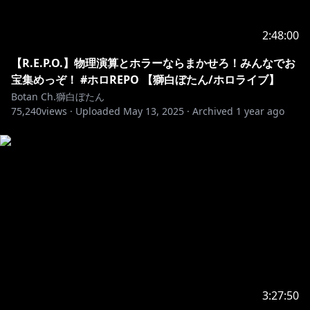
カバー株式会社 ホロライブ プレゼント係分
獅白ぼたん 宛
2:48:00
※お約束ごと：
https://www.hololive.tv/contact
【R.E.P.O.】物理演算とホラーならまかせろ！みんなでお
宝集めっぞ！ #ホロREPO 【獅白ぼたん/ホロライブ】
-+-+-+-+-+-+-+-+-+-+-+-+-+-+-+-+-+-+-+-+-+-
Botan Ch.獅白ぼたん
75,240
views ·
Uploaded
May 13, 2025
·
Archived
1 year ago
▼ホロジュール（メンバーの配信スケジュールをチェッ
https://schedule.hololive.tv/#hololive
-+-+-+-+-+-+-+-+-+-+-+-+-+-+-+-+-+-+-+-+-+-
【ホロライブプロダクション】
https://www.hololive.tv/
https://twitter.com/hololivetv
3:27:50