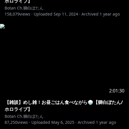
ホロライブ】
現在弊社タレントに対し、配信中のチャット等によりセ
Botan Ch.獅白ぼたん
ンシティブな発言を誘発して、炎上を引き起こそうとす
158,079
views ·
Uploaded
Sep 11, 2024
·
Archived
1 year ago
る事象が散見されています。
これに対し、NGワードを設定して予防を行っておりま
すが、当該対応は政治的意図を含むものではなく、タレ
ントの安全な配信を担保するためである旨ご理解くださ
い。
上記のとおり、炎上を故意に誘発しようとするユーザー
によるチャットやコメントによって、タレントが意図せ
ずセンシティブな発言を行ってしまう可能性がありま
す。
このような発言を行った場合にも、タレントには政治
2:01:30
的・社会的意図は無いことを予めご理解ください。
【雑談】めし雑！お昼ごはん食べながら🍚【獅白ぼたん/
【Notices From COVER Corporation】
ホロライブ】
We have been made aware of a number of attempts
Botan Ch.獅白ぼたん
to incite controversy against our talents by causing
87,250
views ·
Uploaded
May 6, 2025
·
Archived
1 year ago
them to utter sensitive statements using the live