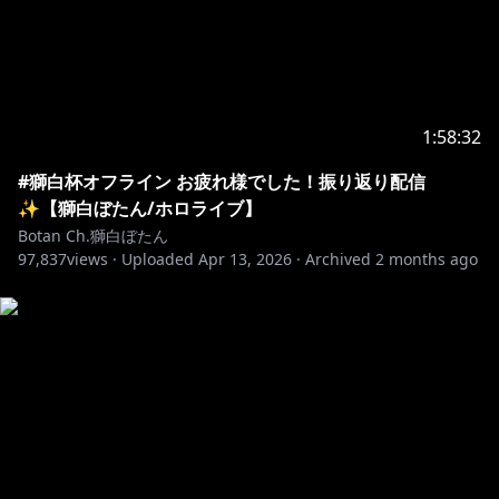
2.If you see spam or trolling, don’t respond. Just
3.Talk
about the stream, but please don’t bring up
unrelated topics or have personal conversations.
4.Don’t bring up other streamers or streams unless I
1:58:32
mention them.
5.Similarly, don’t talk about me or my stream in
#獅白杯オフライン お疲れ様でした！振り返り配信
other streamers’ chat.
✨【獅白ぼたん/ホロライブ】
6.Please refrain from chatting before the stream
Botan Ch.獅白ぼたん
starts to prevent any issues
97,837
views ·
Uploaded
Apr 13, 2026
·
Archived
2 months ago
As long as you follow the rules above, you can chat
in any language
-+-+-+-+-+-+-+-+-+-+-+-+-+-+-+-+-+-+-+-+-+-
💌お手紙や色紙はこちらまで💌
〒173-0003
東京都板橋区加賀1丁目6番1号
ネットデポ新板橋