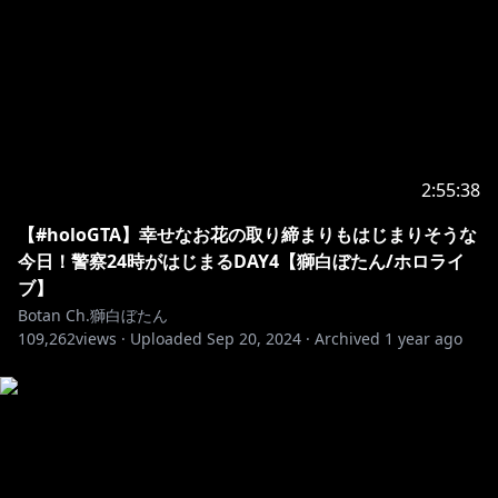
通報で無視しましょう。
3.配信に関係ない話題を出したり個人的なお話をするの
は控えましょう。
4.話題に出ていない他の配信者のお話などは控えましょ
う。
5.同様に、わたしの配信の話は他の配信者のチャットで
しないでください。
6.待機所でお喋りは控えましょう(トラブル防止のため)
2:55:38
【#holoGTA】幸せなお花の取り締まりもはじまりそうな
上記のルールを守ってくれるなら、どの言語でコメント
今日！警察24時がはじまるDAY4【獅白ぼたん/ホロライ
してもOKです。わいわいしましょう。
ブ】
Botan Ch.獅白ぼたん
Thanks for watching my stream!
109,262
views ·
Uploaded
Sep 20, 2024
·
Archived
1 year ago
I can only understand simple English, but I
appreciate your comments and support.
To help everyone enjoy the stream more, please
follow these rules:
1.Be
nice to other viewers. Don’t spam or troll