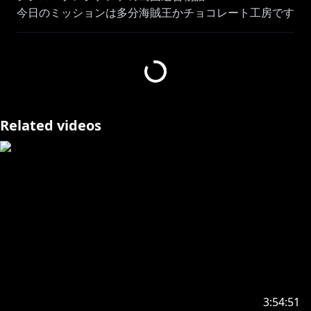
今日のミッションは多分海賊王かチョコレート工房です
配信ハッシュタグ：#ぐうたらいぶ
https://x.com/yuu201023/status/1449440409373929
474/
Related videos
https://store.steampowered.com/app/492720/Tropic
o_6/
本ゲームはカリプソメディアジャパンの動画投稿規約に
則り配信・収益化を行っております。
💓おしらせ💓
🎵新曲でました！New Single『シミュラクル』
• シミュラクル/獅白ぼたん【original】
3:54:51