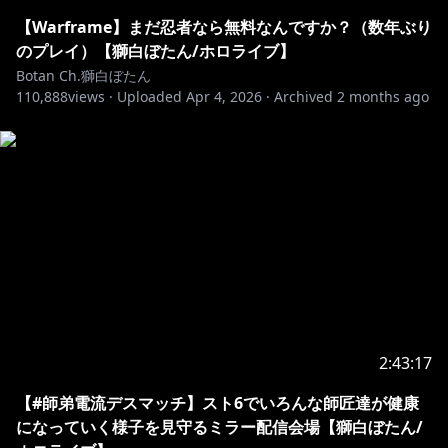
✨カスタマイズできるアケコン『iO 獅白杯3rd
【Warframe】まだ忍者なら無料なんですか？（数年ぶり
https://store.grapht.tokyo/blogs/events/io-shishiro-
のプレイ）【獅白ぼたん/ホロライブ】
cup-3rd-edition
Botan Ch.獅白ぼたん
110,888
views ·
Uploaded
Apr 4, 2026
·
Archived
2 months ago
🔽チャンネルメンバーシップの加入はいつでも大歓迎
https://www.youtube.com/channel/UCUKD-
uaobj9jiqB-VXt71mA/join
特典として専用バッジ、専用スタンプ、メンバー限定配
信などがあります💓
https://twitter.com/shishirobotan
2:43:17
-+-+-+-+-+-+-+-+-+-+-+-+-+-+-+-+-+-+-+-+-+-
【#師弟電流デスマッチ】スト6でいろんな師匠達が健康
になっていく様子を見守るミラー配信会場【獅白ぼたん/
【所属会社からのお知らせ】