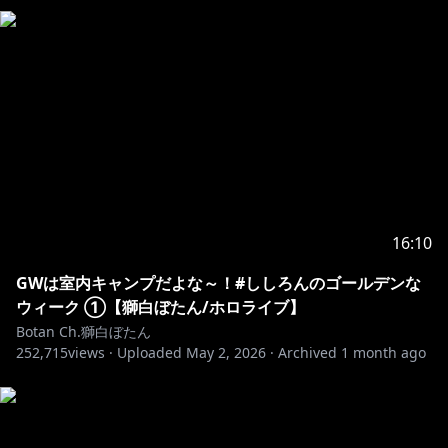
stream chat.
In response to this, we have set up a list of terms
unable to be mentioned at present to prevent this.
Please understand that this response is not
politically motivated and is intended to ensure the
peaceful live streams by our talents.
Please understand that even if such statements
were to be said by the talents, these are in no way
16:10
politically or ideologically motivated.
GWは室内キャンプだよな～！#ししろんのゴールデンな
-+-+-+-+-+-+-+-+-+-+-+-+-+-+-+-+-+-+-+-+-+-
ウィーク ①【獅白ぼたん/ホロライブ】
Botan Ch.獅白ぼたん
252,715
！この配信でのお約束！
views ·
Uploaded
May 2, 2026
·
Archived
1 month ago
1.皆で仲良くする事。スパムや荒らし行為は禁止。
2.スパムや荒らしを見かけても反応しない。ブロック&