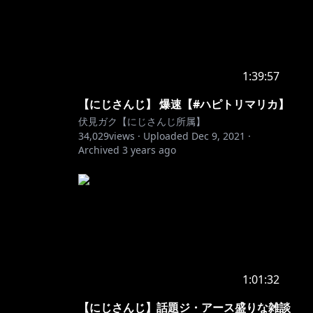
1:39:57
【にじさんじ】 爆速【#ハピトリマリカ】
伏見ガク【にじさんじ所属】
34,029
views ·
Uploaded
Dec 9, 2021
·
Archived
3 years ago
1:01:32
【にじさんじ】話題ジ・アース盛りな雑談