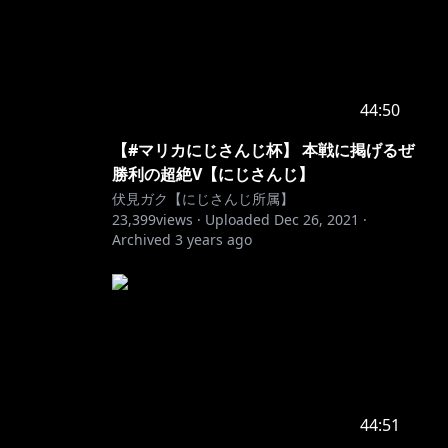
44:50
【#マリカにじさんじ杯】 本戦に掲げるぜ
勝利の超絶V【にじさんじ】
伏見ガク【にじさんじ所属】
23,399
views ·
Uploaded
Dec 26, 2021
·
Archived
3 years ago
44:51