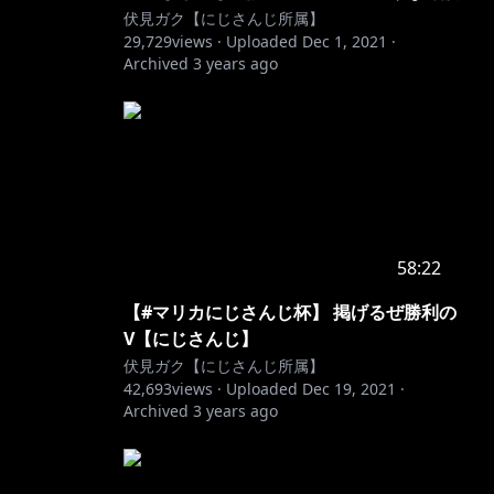
伏見ガク【にじさんじ所属】
29,729
views ·
Uploaded
Dec 1, 2021
·
Archived
3 years ago
58:22
【#マリカにじさんじ杯】 掲げるぜ勝利の
V【にじさんじ】
伏見ガク【にじさんじ所属】
42,693
views ·
Uploaded
Dec 19, 2021
·
Archived
3 years ago