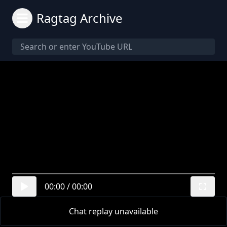
Ragtag Archive
00:00
/
00:00
Chat replay unavailable