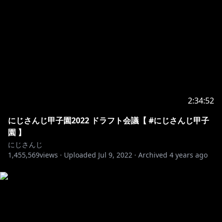
2:34:52
にじさんじ甲子園2022 ドラフト会議【 #にじさんじ甲子
園 】
にじさんじ
1,455,569
views ·
Uploaded
Jul 9, 2022
·
Archived
4 years ago