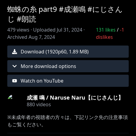
蜘蛛の糸 part9 #成瀬鳴 #にじさん
じ #朗読
479
views ·
Uploaded
Jul 31, 2024
·
131
likes
/
-1
Archived
Aug 7, 2024
dislikes
Download (
1920
p
60
,
1.89 MB
)
More download options
Watch on YouTube
成瀬 鳴 / Naruse Naru【にじさんじ】
880
videos
※未成年者の視聴者の方々は、下記リンク先の注意事項
https://www.anycolor.co.jp/notice-for-minors