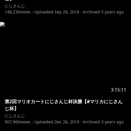
にじさんじ
148,230
views ·
Uploaded
Sep 29, 2018
·
Archived
5 years ago
3:15:11
第2回マリオカートにじさんじ杯決勝【#マリカにじさん
じ杯】
にじさんじ
907,966
views ·
Uploaded
Dec 28, 2019
·
Archived
3 years ago