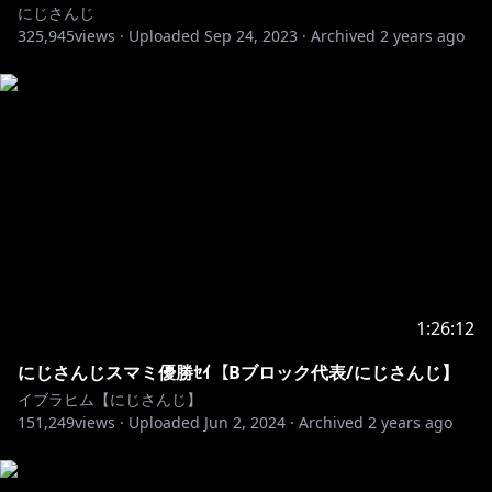
にじさんじ
325,945
views ·
Uploaded
Sep 24, 2023
·
Archived
2 years ago
1:26:12
にじさんじスマミ優勝ｾｲ【Bブロック代表/にじさんじ】
イブラヒム【にじさんじ】
151,249
views ·
Uploaded
Jun 2, 2024
·
Archived
2 years ago