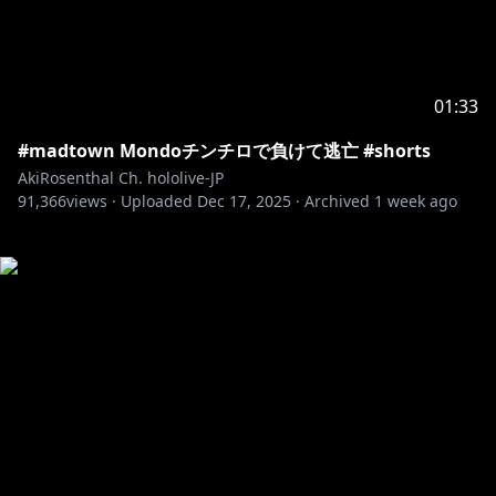
01:33
#madtown Mondoチンチロで負けて逃亡 #shorts
AkiRosenthal Ch. hololive-JP
91,366
views ·
Uploaded
Dec 17, 2025
·
Archived
1 week ago