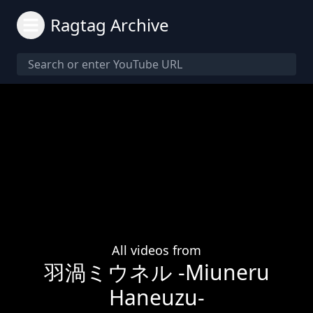
Ragtag Archive
All videos from
羽渦ミウネル -Miuneru
Haneuzu-