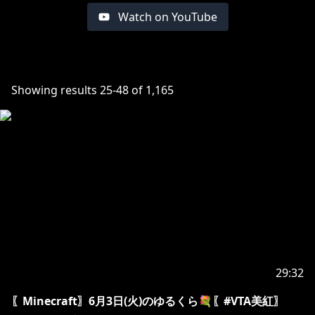
Watch on YouTube
Showing results
25
-
48
of
1,165
29:32
〖Minecraft〗6月3日(火)のゆるくら💐〖#VTA美紅〗